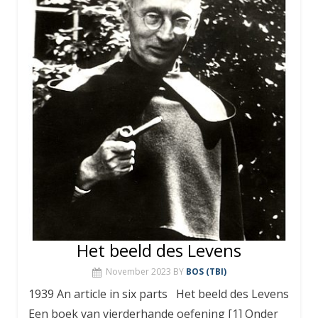
Het beeld des Levens
November 2023
BY
BOS (TBI)
1939 An article in six parts Het beeld des Levens
Een boek van vierderhande oefening [1] Onder