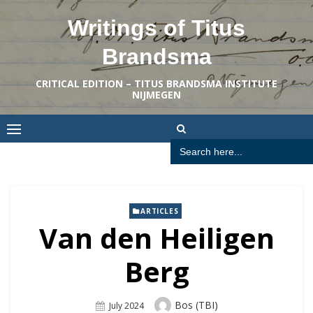
Skip
Writings of Titus
to
content
Brandsma
CRITICAL EDITION – TITUS BRANDSMA INSTITUTE
NIJMEGEN
Search
for:
ARTICLES
Van den Heiligen
Berg
Author
Bos (TBI)
Posted
July 2024