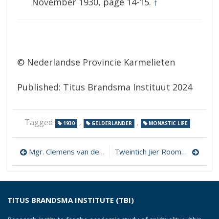
November 1930, page 14-15.
↑
© Nederlandse Provincie Karmelieten
Published: Titus Brandsma Instituut 2024
Tagged
,
,
1930
GELDERLANDER
MONASTIC LIFE
Post
Mgr. Clemens van der Pas, O.Carm.
Tweintich Jier Roomsk Libben yn it Roomsk Frysk Boun
navigation
TITUS BRANDSMA INSTITUTE (TBI)