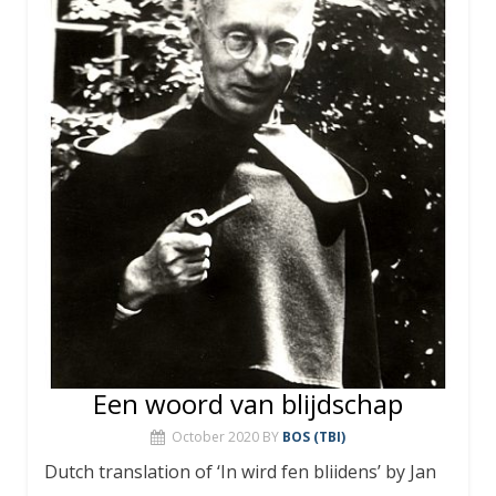
Een woord van blijdschap
October 2020
BY
BOS (TBI)
Dutch translation of ‘In wird fen bliidens’ by Jan