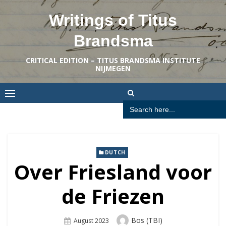
Skip
Writings of Titus
to
content
Brandsma
CRITICAL EDITION – TITUS BRANDSMA INSTITUTE
NIJMEGEN
Search
for:
DUTCH
Over Friesland voor
de Friezen
Author
Bos (TBI)
Posted
August 2023