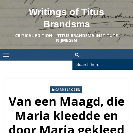
Skip
Writings of Titus
to
content
Brandsma
CRITICAL EDITION – TITUS BRANDSMA INSTITUTE
NIJMEGEN
Search
for:
CARMELROZEN
Van een Maagd, die
Maria kleedde en
door Maria gekleed