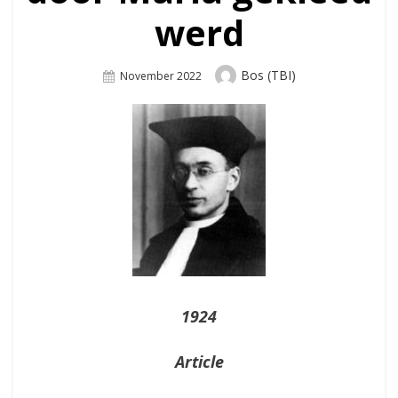
werd
Author
Bos (TBI)
Posted
November 2022
On
1924
Article