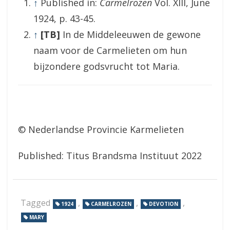
↑
Published in:
Carmelrozen
Vol. XIII, June
1924, p. 43-45.
↑
[TB]
In de Middeleeuwen de gewone
naam voor de Carmelieten om hun
bijzondere godsvrucht tot Maria.
© Nederlandse Provincie Karmelieten
Published: Titus Brandsma Instituut 2022
Tagged
,
,
,
1924
CARMELROZEN
DEVOTION
MARY