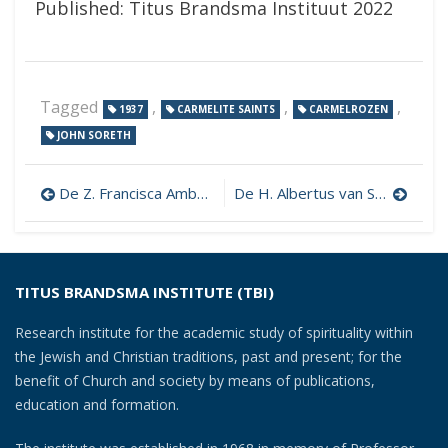
Published: Titus Brandsma Instituut 2022
Tagged
,
,
,
1937
CARMELITE SAINTS
CARMELROZEN
JOHN SORETH
Post
De Z. Francisca Ambosia
De H. Albertus van Sicilië
navigation
TITUS BRANDSMA INSTITUTE (TBI)
Research institute for the academic study of spirituality within
the Jewish and Christian traditions, past and present; for the
benefit of Church and society by means of publications,
education and formation.