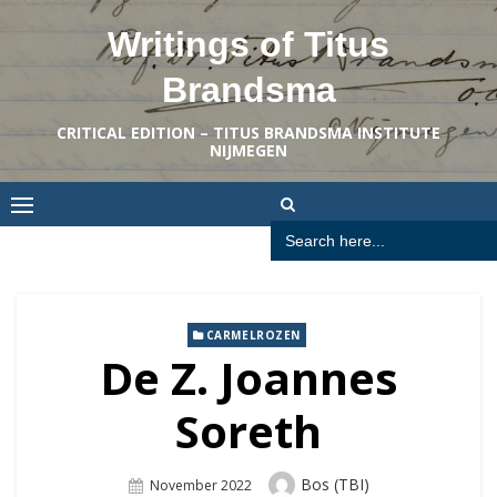
Skip
Writings of Titus
to
content
Brandsma
CRITICAL EDITION – TITUS BRANDSMA INSTITUTE
NIJMEGEN
Search
for:
CARMELROZEN
De Z. Joannes
Soreth
Author
Bos (TBI)
Posted
November 2022