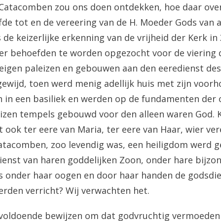
Catacomben zou ons doen ontdekken, hoe daar overa
efde tot en de vereering van de H. Moeder Gods van a
de keizerlijke erkenning van de vrijheid der Kerk in
r behoefden te worden opgezocht voor de viering d
eigen paleizen en gebouwen aan den eeredienst des
wijd, toen werd menig adellijk huis met zijn voorh
n in een basiliek en werden op de fundamenten der
izen tempels gebouwd voor den alleen waren God. 
 ook ter eere van Maria, ter eere van Haar, wier ver
Catacomben, zoo levendig was, een heiligdom werd 
ienst van haren goddelijken Zoon, onder hare bijzo
ls onder haar oogen en door haar handen de godsdi
rden verricht? Wij verwachten het.
voldoende bewijzen om dat godvruchtig vermoeden