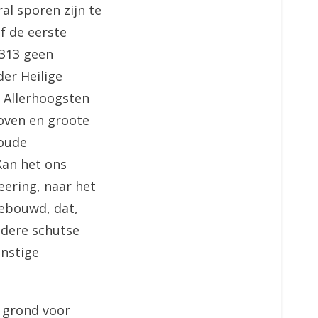
l sporen zijn te
f de eerste
 313 geen
er Heilige
 Allerhoogsten
oven en groote
 oude
Kan het ons
eering, naar het
gebouwd, dat,
ndere schutse
enstige
 grond voor