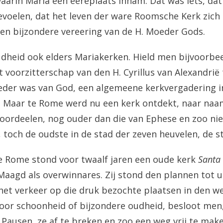
waarin Maria een eereplaats innam. Dat was iets, dat
voelen, dat het leven der ware Roomsche Kerk zich 
en bijzondere vereering van de H. Moeder Gods.
dheid ook elders Mariakerken. Hield men bijvoorbeel
 voorzitterschap van den H. Cyrillus van Alexandrië 
eder was van God, een algemeene kerkvergadering i
? Maar te Rome werd nu een kerk ontdekt, naar naa
 oordeelen, nog ouder dan die van Ephese en zoo ni
, toch de oudste in de stad der zeven heuvelen, de s
e Rome stond voor twaalf jaren een oude kerk
Santa 
Maagd als overwinnares. Zij stond den plannen tot u
het verkeer op die druk bezochte plaatsen in den we
oor schoonheid of bijzondere oudheid, besloot men
Pausen, ze af te breken en zoo een weg vrij te mak