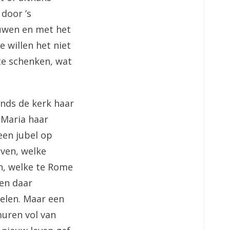
door ’s
wen en met het
e willen het niet
 te schenken, wat
inds de kerk haar
 Maria haar
een jubel op
aven, welke
jn, welke te Rome
en daar
eelen. Maar een
muren vol van