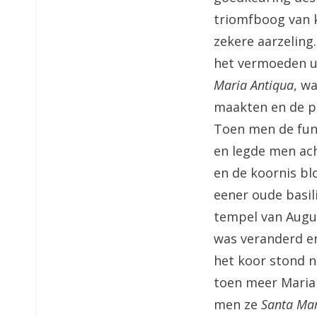
triomfboog van 
zekere aarzeling
het vermoeden ui
Maria Antiqua
, w
maakten en de p
Toen men de fun
en legde men ach
en de koornis bl
eener oude basili
tempel van Augu
was veranderd e
het koor stond n
toen meer Maria
men ze
Santa Mar