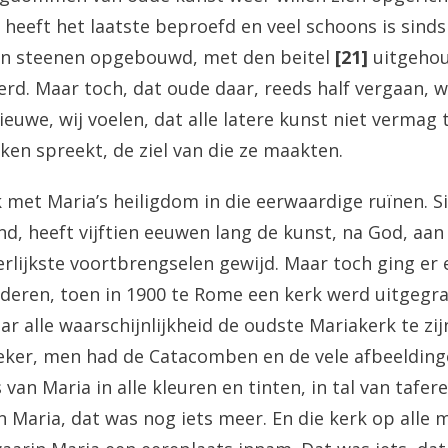
heeft het laatste beproefd en veel schoons is sinds 
n steenen opgebouwd, met den beitel
[21]
uitgehou
erd. Maar toch, dat oude daar, reeds half vergaan, w
ieuwe, wij voelen, dat alle latere kunst niet vermag
ken spreekt, de ziel van die ze maakten.
 met Maria’s heiligdom in die eerwaardige ruïnen. S
end, heeft vijftien eeuwen lang de kunst, na God, aan
rlijkste voortbrengselen gewijd. Maar toch ging er 
nderen, toen in 1900 te Rome een kerk werd uitgegr
ar alle waarschijnlijkheid de oudste Mariakerk te zi
eker, men had de Catacomben en de vele afbeelding
van Maria in alle kleuren en tinten, in tal van tafer
an Maria, dat was nog iets meer. En die kerk op alle 