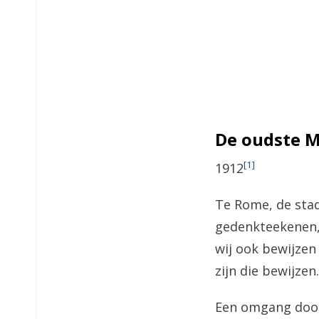
De oudste M
[1]
1912
Te Rome, de stad
gedenkteekenen,
wij ook bewijzen
zijn die bewijzen.
Een omgang door