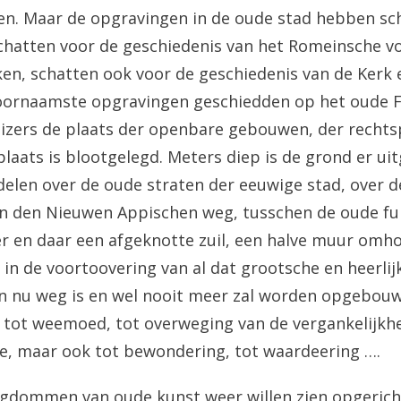
en. Maar de opgravingen in de oude stad hebben sc
schatten voor de geschiedenis van het Romeinsche vol
en, schatten ook voor de geschiedenis van de Kerk 
voornaamste opgravingen geschiedden op het oud
Keizers de plaats der openbare gebouwen, der rechts
plaats is blootgelegd. Meters diep is de grond er u
elen over de oude straten der eeuwige stad, over 
n den Nieuwen Appischen weg, tusschen de oude 
er en daar een afgeknotte zuil, een halve muur omho
 in de voortoovering van al dat grootsche en heerlijk
n nu weg is en wel nooit meer zal worden opgebouw
tot weemoed, tot overweging van de vergankelijkhe
e, maar ook tot bewondering, tot waardeering ….
igdommen van oude kunst weer willen zien opgerich