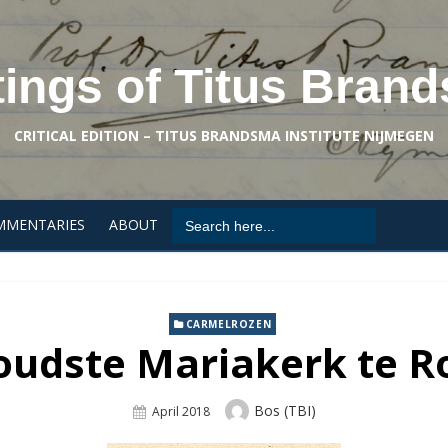
tings of Titus Bran
CRITICAL EDITION – TITUS BRANDSMA INSTITUTE NIJMEGEN
Search
MMENTARIES
ABOUT
for:
CARMELROZEN
oudste Mariakerk te 
Author
Bos (TBI)
Posted
April 2018
On