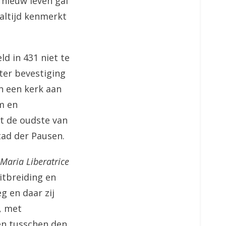
 nieuw leven gaf
altijd kenmerkt
d in 431 niet te
ter bevestiging
n een kerk aan
m en
et de oudste van
tad der Pausen.
Maria Liberatrice
itbreiding en
g en daar zij
, met
en tusschen den