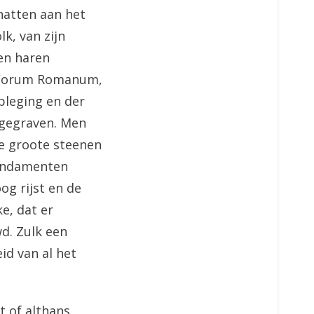
hatten aan het
k, van zijn
en haren
e Forum Romanum,
pleging en der
itgegraven. Men
de groote steenen
fundamenten
og rijst en de
e, dat er
d. Zulk een
id van al het
t of althans