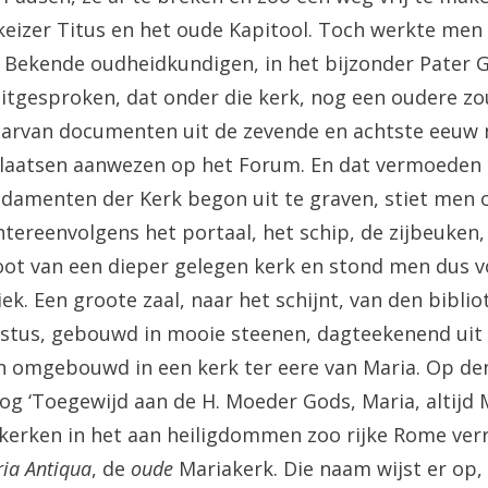
keizer Titus en het oude Kapitool. Toch werkte men
. Bekende oudheidkundigen, in het bijzonder Pater Gr
tgesproken, dat onder die kerk, nog een oudere zo
aarvan documenten uit de zevende en achtste eeuw
laatsen aanwezen op het Forum. En dat vermoeden 
damenten der Kerk begon uit te graven, stiet men
tereenvolgens het portaal, het schip, de zijbeuken,
oot van een dieper gelegen kerk en stond men dus v
ek. Een groote zaal, naar het schijnt, van den bibli
stus, gebouwd in mooie steenen, dagteekenend uit 
n omgebouwd in een kerk ter eere van Maria. Op d
og ‘Toegewijd aan de H. Moeder Gods, Maria, altijd 
kerken in het aan heiligdommen zoo rijke Rome ve
ia Antiqua
, de
oude
Mariakerk. Die naam wijst er op,