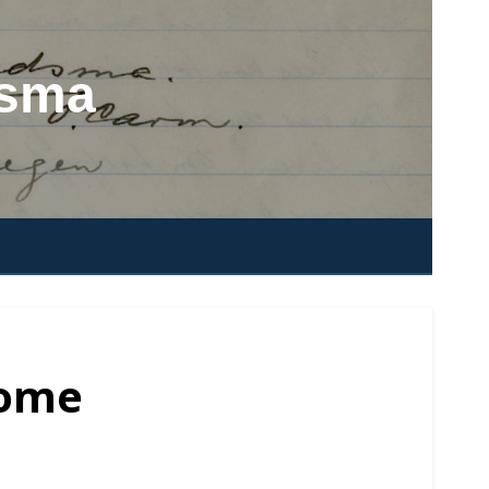
dsma
Rome