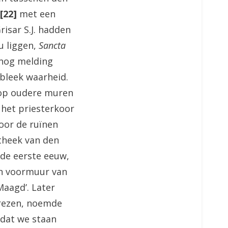
[22]
met een
isar S.J. hadden
u liggen,
Sancta
 nog melding
bleek waarheid.
 op oudere muren
 het priesterkoor
oor de ruïnen
otheek van den
de eerste eeuw,
en voormuur van
Maagd’. Later
rrezen, noemde
 dat we staan