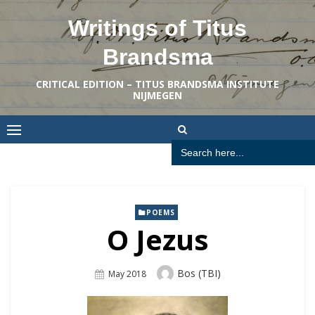
Skip
Writings of Titus
to
content
Brandsma
CRITICAL EDITION – TITUS BRANDSMA INSTITUTE
NIJMEGEN
Search
for:
POEMS
O Jezus
Author
Bos (TBI)
Posted
May 2018
On