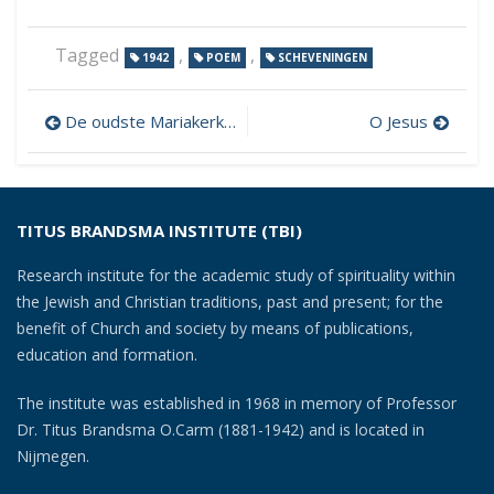
Tagged
,
,
1942
POEM
SCHEVENINGEN
Post
De oudste Mariakerk te Rome
O Jesus
navigation
TITUS BRANDSMA INSTITUTE (TBI)
Research institute for the academic study of spirituality within
the Jewish and Christian traditions, past and present; for the
benefit of Church and society by means of publications,
education and formation.
The institute was established in 1968 in memory of Professor
Dr. Titus Brandsma O.Carm (1881-1942) and is located in
Nijmegen.