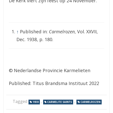
De Kerk viert zijn feest op 24 November.
↑
Published in:
Carmelrozen
, Vol. XXVII,
Dec. 1938, p. 180.
© Nederlandse Provincie Karmelieten
Published: Titus Brandsma Instituut 2022
Tagged
,
,
1938
CARMELITE SAINTS
CARMELROZEN