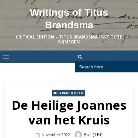
Skip
Writings of Titus
to
content
Brandsma
CRITICAL EDITION – TITUS BRANDSMA INSTITUTE
NIJMEGEN
Search
for:
CARMELROZEN
De Heilige Joannes
van het Kruis
Author
Bos (TBI)
Posted
November 2022