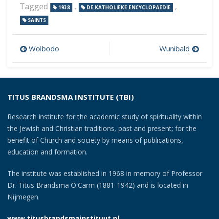
Tagged
,
,
1938
DE KATHOLIEKE ENCYCLOPAEDIE
SAINTS
Post
Wolbodo
Wunibald
navigation
TITUS BRANDSMA INSTITUTE (TBI)
Research institute for the academic study of spirituality within
the Jewish and Christian traditions, past and present; for the
benefit of Church and society by means of publications,
education and formation.
The institute was established in 1968 in memory of Professor
Dr. Titus Brandsma O.Carm (1881-1942) and is located in
Nijmegen.
www.titusbrandsmainstituut.nl