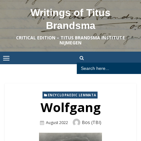
Skip
Writings of Titus
to
content
Brandsma
CRITICAL EDITION – TITUS BRANDSMA INSTITUTE
NIJMEGEN
Search
for:
ENCYCLOPAEDIC LEMMATA
Wolfgang
Author
Bos (TBI)
Posted
August 2022
On