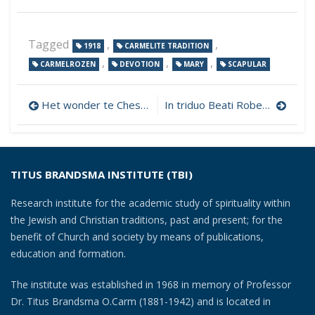
Tagged
,
,
1918
CARMELITE TRADITION
,
,
,
CARMELROZEN
DEVOTION
MARY
SCAPULAR
Post
Het wonder te Chester
In triduo Beati Roberti Bellarmini
navigation
TITUS BRANDSMA INSTITUTE (TBI)
Research institute for the academic study of spirituality within
the Jewish and Christian traditions, past and present; for the
benefit of Church and society by means of publications,
education and formation.
The institute was established in 1968 in memory of Professor
Dr. Titus Brandsma O.Carm (1881-1942) and is located in