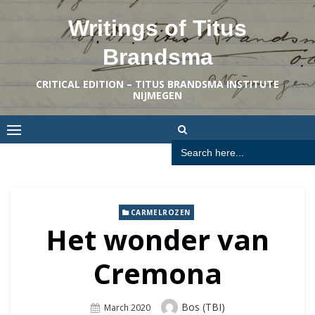
Skip
Writings of Titus
to
content
Brandsma
CRITICAL EDITION – TITUS BRANDSMA INSTITUTE
NIJMEGEN
Search
for:
CARMELROZEN
Het wonder van
Cremona
Author
Bos (TBI)
Posted
March 2020