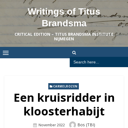
Skip
Writings of Titus
to
content
Brandsma
CRITICAL EDITION – TITUS BRANDSMA INSTITUTE
NIJMEGEN
Search
for:
CARMELROZEN
Een kruisridder in
kloosterhabijt
Author
Bos (TBI)
Posted
November 2022