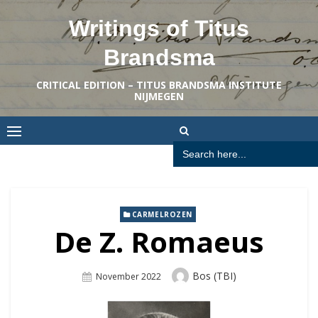
Skip
Writings of Titus
to
content
Brandsma
CRITICAL EDITION – TITUS BRANDSMA INSTITUTE
NIJMEGEN
Search
for:
CARMELROZEN
De Z. Romaeus
Author
Bos (TBI)
Posted
November 2022
On