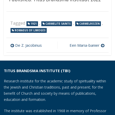
Tagged
,
,
,
1921
CARMELITE SAINTS
CARMELROZEN
ROMAEUS OF LIMOGES
Post
De Z. Jacobinus
Een Maria-banier
navigation
TITUS BRANDSMA INSTITUTE (TBI)
Research institute for the academic study of spirituality within
the Jewish and Christian traditions, past and present; for the
benefit of Church and society by means of publications,
education and formation.
The institute was established in 1968 in memory of Professor