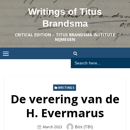
Skip
Writings of Titus
to
content
Brandsma
CRITICAL EDITION – TITUS BRANDSMA INSTITUTE
NIJMEGEN
Search
for:
WRITINGS
De verering van de
H. Evermarus
Author
Bos (TBI)
Posted
March 2023