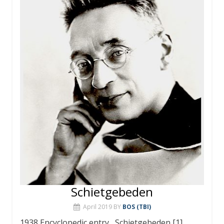
Schietgebeden
April 2019
BY
BOS (TBI)
1938 Encyclopedic entry Schietgebeden [1]