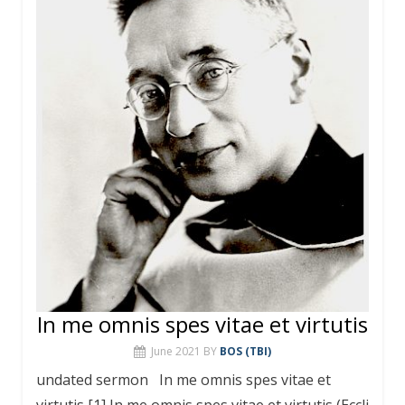
In me omnis spes vitae et virtutis
June 2021
BY
BOS (TBI)
undated sermon In me omnis spes vitae et
virtutis [1] In me omnis spes vitae et virtutis (Eccli