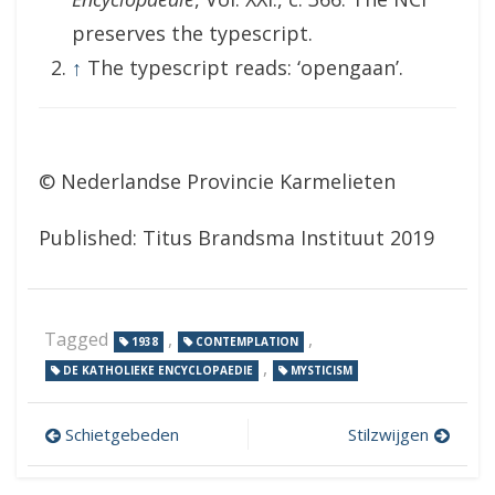
preserves the typescript.
↑
The typescript reads: ‘opengaan’.
© Nederlandse Provincie Karmelieten
Published: Titus Brandsma Instituut 2019
Tagged
,
,
1938
CONTEMPLATION
,
DE KATHOLIEKE ENCYCLOPAEDIE
MYSTICISM
Post
Schietgebeden
Stilzwijgen
navigation