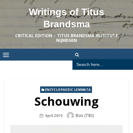
Skip
Writings of Titus
to
content
Brandsma
CRITICAL EDITION – TITUS BRANDSMA INSTITUTE
NIJMEGEN
Search
for:
ENCYCLOPAEDIC LEMMATA
Schouwing
Author
Bos (TBI)
Posted
April 2019
On