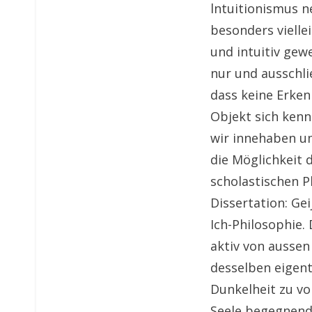
lntuitionismus n
besonders vielle
und intuitiv gewe
nur und ausschlie
dass keine Erken
Objekt sich kenn
wir innehaben um
die Möglichkeit 
scholastischen Ph
Dissertation: Ge
Ich-Philosophie.
aktiv von aussen
desselben eigent
Dunkelheit zu vo
Seele begegnende