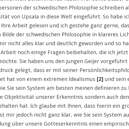
ersonen der schwedischen Philosophie schreiben als
ität von Upsala in diese Welt eingeführt. So habe ic
Ihre Arbeit gelesen und ich gestehe ganz gerne, dass
m Bilde der schwedischen Philosophie in klareres Lic
mir nicht alles klar und deutlich geworden und so h
 Arbeit noch einige Fragen beibehalten, die ich jet
möchte. Sie haben uns den jungen Geijer vorgeführ
ruck gelegt, dass er mit seiner Persönlichkeitsphil
et hat von einem extremen ldealismus
[2]
und sein 
wie Sie sein System am besten meinen definieren zu
ie Objektivität unserer Erkenntnis sondern auch d
halten hat. lch glaube mit Ihnen, dass hierin ein gr
 ist mir jedoch nicht ganz klar, wie Sie sein System 
llung über unsere Gotteserkenntnis einen empirisc