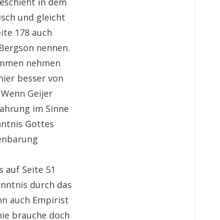
geschieht in dem
isch und gleicht
ite 178 auch
 Bergson nennen.
usammen nehmen
hier besser von
. Wenn Geijer
fahrung im Sinne
ntnis Gottes
fenbarung
 auf Seite 51
enntnis durch das
nn auch Empirist
hie brauche doch