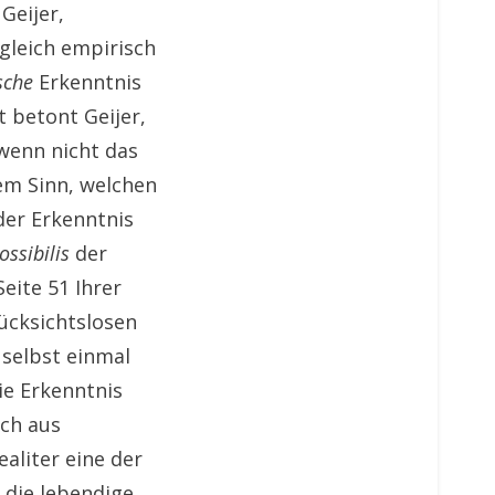
Geijer,
ugleich empirisch
sche
Erkenntnis
t betont Geijer,
 wenn nicht das
nem Sinn, welchen
der Erkenntnis
ossibilis
der
eite 51 Ihrer
ücksichtslosen
 selbst einmal
ie Erkenntnis
rch aus
aliter eine der
 die lebendige