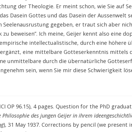
htung der Theologie. Er meint schon, wie Sie auf Sei
das Dasein Gottes und das Dasein der Aussenwelt s
 Seelenausrustung gegeben, er traut sich aber nicht
 zu beweisen”. Ich meine, Geijer kennt also eine do
 empirische intellectualistische, durch eine höhere 
e ergänzt, eine mittelbare Gotteserkenntnis mittels 
ine unmittelbare durch die übernatürliche Gotteser
ngenehm sein, wenn Sie mir diese Schwierigkeit lös
CI OP 96.15), 4 pages. Question for the PhD graduat
e Philosophie des jungen Geijer in ihrem ideengeschichtl
ng
), 31 May 1937. Corrections by pencil (we present in 