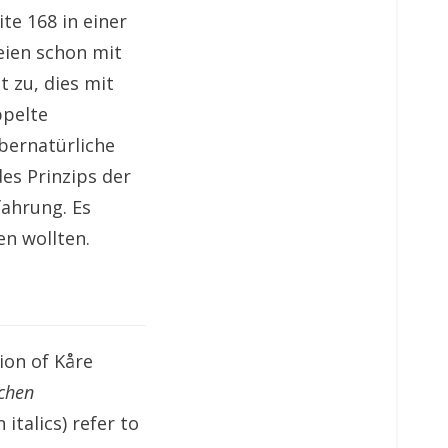
te 168 in einer
eien schon mit
 zu, dies mit
ppelte
übernatürliche
des Prinzips der
fahrung. Es
en wollten.
ion of Kåre
ichen
italics) refer to