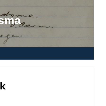
dsma
ik