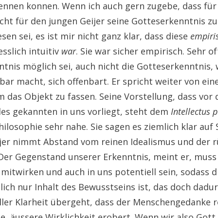
ennen konnen. Wenn ich auch gern zugebe, dass für 
icht für den jungen Geijer seine Gotteserkenntnis z
sen sei, es ist mir nicht ganz klar, dass diese
empiri
sslich intuitiv
war
. Sie war sicher empirisch. Sehr of
ntnis möglich sei, auch nicht die Gotteserkenntnis,
bar macht, sich offenbart. Er spricht weiter von ei
 das Objekt zu fassen. Seine Vorstellung, dass vor 
des gekannten in uns vorliegt, steht dem
Intellectus p
ilosophie sehr nahe. Sie sagen es ziemlich klar auf S
ijer nimmt Abstand vom reinen Idealismus und der r
 Der Gegenstand unserer Erkenntnis, meint er, muss
 mitwirken und auch in uns potentiell sein, sodass d
lich nur Inhalt des Bewusstseins ist, das doch dadu
ller Klarheit übergeht, dass der Menschengedanke re
, äussere Wirklichkeit erobert. Wenn wir also Gott,