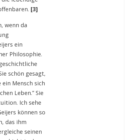
 offenbaren.
[3]
n, wenn da
mung
ijers ein
er Philosophie.
geschichtliche
ie schön gesagt,
e ein Mensch sich
ichen Leben.” Sie
ition. Ich sehe
Geijers können so
n, das ihm
ergleiche seinen