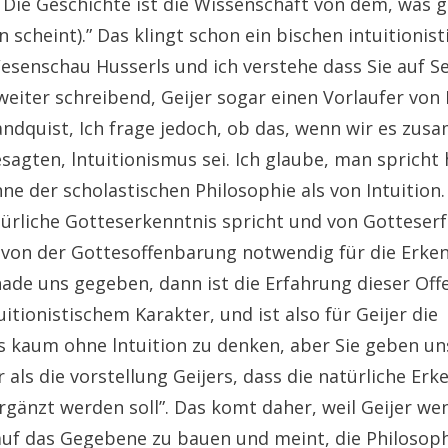
Die Geschichte ist die Wissenschaft von dem, was 
scheint).” Das klingt schon ein bischen intuitionist
senschau Husserls und ich verstehe dass Sie auf Se
eiter schreibend, Geijer sogar einen Vorlaufer von
Landquist, Ich frage jedoch, ob das, wenn wir es z
agten, lntuitionismus sei. Ich glaube, man spricht 
nne der scholastischen Philosophie als von Intuition
ürliche Gotteserkenntnis spricht und von Gotteser
von der Gottesoffenbarung notwendig für die Erken
ade uns gegeben, dann ist die Erfahrung dieser Of
tuitionistischem Karakter, und ist also für Geijer die
 kaum ohne lntuition zu denken, aber Sie geben uns
 als die vorstellung Geijers, dass die natürliche Erk
rgänzt werden soll”. Das komt daher, weil Geijer we
 auf das Gegebene zu bauen und meint, die Philosop