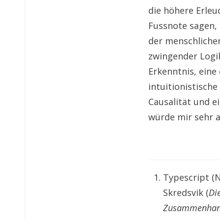
die höhere Erleuc
Fussnote sagen, 
der menschlichen
zwingender Logik
Erkenntnis, eine
intuitionistisch
Causalität und e
würde mir sehr a
Typescript (N
Skredsvik (
Di
Zusammenha