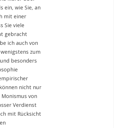
 ein, wie Sie, an
h mit einer
 Sie viele
ht gebracht
abe ich auch von
zt wenigstens zum
t und besonders
osophie
empirischer
 können nicht nur
en Monismus von
osser Verdienst
auch mit Rücksicht
hen