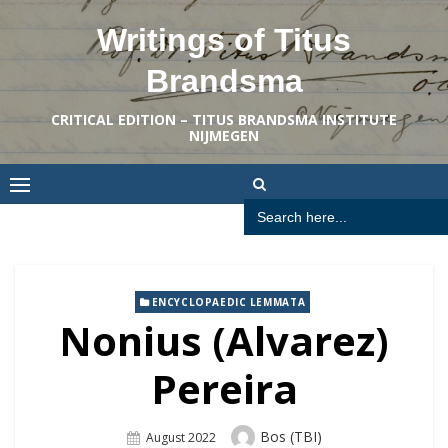
Skip
Writings of Titus
to
content
Brandsma
CRITICAL EDITION – TITUS BRANDSMA INSTITUTE
NIJMEGEN
Search
for:
ENCYCLOPAEDIC LEMMATA
Nonius (Alvarez)
Pereira
Author
Bos (TBI)
Posted
August 2022