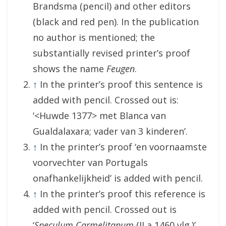
Brandsma (pencil) and other editors
(black and red pen). In the publication
no author is mentioned; the
substantially revised printer’s proof
shows the name
Feugen
.
↑
In the printer’s proof this sentence is
added with pencil. Crossed out is:
‘<Huwde 1377> met Blanca van
Gualdalaxara; vader van 3 kinderen’.
↑
In the printer’s proof ‘en voornaamste
voorvechter van Portugals
onafhankelijkheid’ is added with pencil.
↑
In the printer’s proof this reference is
added with pencil. Crossed out is
‘
Speculum Carmelitanum
(II a 1460 vlg.)’.