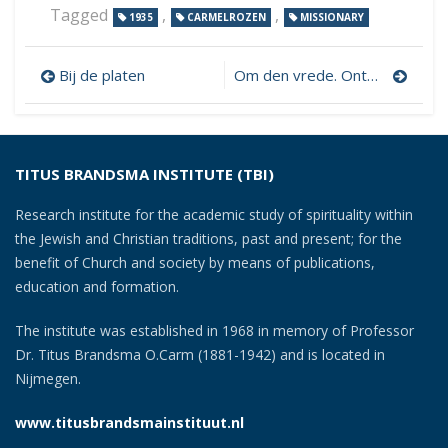
Tagged
,
,
1935
CARMELROZEN
MISSIONARY
Post
Bij de platen
Om den vrede. Ontwikkelingswerk in het Rectoraat Brakkenstein
navigation
TITUS BRANDSMA INSTITUTE (TBI)
Research institute for the academic study of spirituality within
the Jewish and Christian traditions, past and present; for the
benefit of Church and society by means of publications,
education and formation.
The institute was established in 1968 in memory of Professor
Dr. Titus Brandsma O.Carm (1881-1942) and is located in
Nijmegen.
www.titusbrandsmainstituut.nl