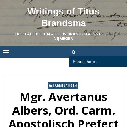
Skip
Writings of Titus
to
content
Brandsma
CRITICAL EDITION – TITUS BRANDSMA INSTITUTE
NIJMEGEN
Search
for:
CARMELROZEN
Mgr. Avertanus
Albers, Ord. Carm.
Apostolisch Prefect