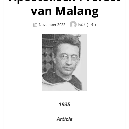
van Malang
Author
Bos (TBI)
Posted
November 2022
On
1935
Article