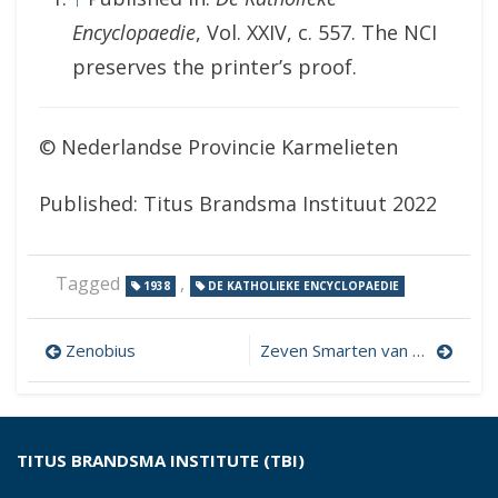
Encyclopaedie
, Vol. XXIV, c. 557. The NCI
preserves the printer’s proof.
© Nederlandse Provincie Karmelieten
Published: Titus Brandsma Instituut 2022
Tagged
,
1938
DE KATHOLIEKE ENCYCLOPAEDIE
Post
Zenobius
Zeven Smarten van Maria
navigation
TITUS BRANDSMA INSTITUTE (TBI)