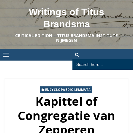
Skip
Writings of Titus
to
content
Brandsma
CRITICAL EDITION – TITUS BRANDSMA INSTITUTE
NIJMEGEN
Search
for:
ENCYCLOPAEDIC LEMMATA
Kapittel of
Congregatie van
Zepperen