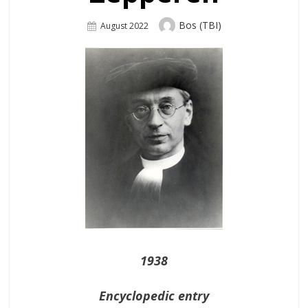
Author
Bos (TBI)
Posted
August 2022
On
1938
Encyclopedic entry