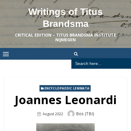
Skip
Writings of Titus
to
content
Brandsma
CRITICAL EDITION – TITUS BRANDSMA INSTITUTE
NIJMEGEN
Search
for:
ENCYCLOPAEDIC LEMMATA
Joannes Leonardi
Author
Bos (TBI)
Posted
August 2022
On