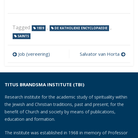
Tagged
,
,
1939
DE KATHOLIEKE ENCYCLOPAEDIE
SAINTS
Post
Job (vereering)
Salvator van Horta
navigation
TITUS BRANDSMA INSTITUTE (TBI)
Research institute for the academic study of spirituality within
the Jewish and Christian traditions, past and present; for the
benefit of Church and society by means of publications,
education and formation.
The institute was established in 1968 in memory of Professor