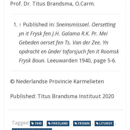
Prof. Dr. Titus Brandsma, O.Carm.
↑
Published in:
Sneinsmissael. Oersetting
yn it Frysk fen J.H. Galama R.K. Pr. Mei
Gebeden oerset fen Ts. Van der Zee. Yn
opdracht en ûnder taforsjuch fen it Roomsk
Frysk Boun.
Leeuwarden 1940, page 5-6.
© Nederlandse Provincie Karmelieten
Published: Titus Brandsma Instituut 2020
Tagged
,
,
,
,
1940
FRIESLAND
FRISIAN
LITURGY