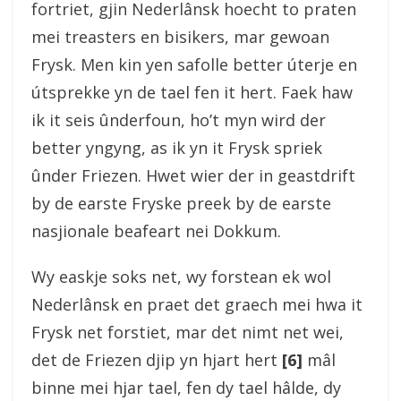
fortriet, gjin Nederlânsk hoecht to praten
mei treasters en bisikers, mar gewoan
Frysk. Men kin yen safolle better úterje en
útsprekke yn de tael fen it hert. Faek haw
ik it seis ûnderfoun, ho’t myn wird der
better yngyng, as ik yn it Frysk spriek
ûnder Friezen. Hwet wier der in geastdrift
by de earste Fryske preek by de earste
nasjionale beafeart nei Dokkum.
Wy easkje soks net, wy forstean ek wol
Nederlânsk en praet det graech mei hwa it
Frysk net forstiet, mar det nimt net wei,
det de Friezen djip yn hjart hert
[6]
mâl
binne mei hjar tael, fen dy tael hâlde, dy