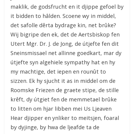
maklik, de godsfrucht en it djippe gefoel by
it bidden to hâlden. Scoene wy in middel,
det safolle dêrta bydrage kin, net brûke?
Wij bigripe den ek, det de Aertsbiskop fen
Utert Mgr. Dr. J. de Jong, de útjefte fen dit
Sneinsmissael net allinne goedkart, mar dy
útjefte syn algehiele sympathy hat en hy
my machtige, det iepen en rounût to
sizzen. Ek hy sjucht it as in middel om de
Roomske Friezen de graete stipe, de stille
krêft, dy útgiet fen de memmetael brûke
to litten om hjar libben mei Us Ljeaven
Hear djipper en ynliker to meitsjen, foaral
by dyjinge, by hwa de ljeafde ta de