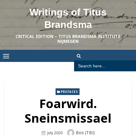
Skip
Writings of Titus
to
content
Brandsma
CRITICAL EDITION – TITUS BRANDSMA INSTITUTE
NIJMEGEN
Search
for:
PREFACES
Foarwird.
Sneinsmissael
Author
Bos (TBI)
Posted
July 2020