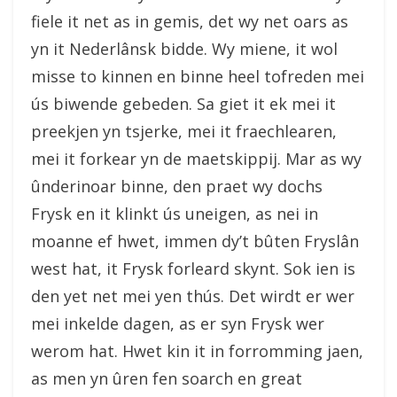
fiele it net as in gemis, det wy net oars as
yn it Nederlânsk bidde. Wy miene, it wol
misse to kinnen en binne heel tofreden mei
ús biwende gebeden. Sa giet it ek mei it
preekjen yn tsjerke, mei it fraechlearen,
mei it forkear yn de maetskippij. Mar as wy
ûnderinoar binne, den praet wy dochs
Frysk en it klinkt ús uneigen, as nei in
moanne ef hwet, immen dy’t bûten Fryslân
west hat, it Frysk forleard skynt. Sok ien is
den yet net mei yen thús. Det wirdt er wer
mei inkelde dagen, as er syn Frysk wer
werom hat. Hwet kin it in forromming jaen,
as men yn ûren fen soarch en great