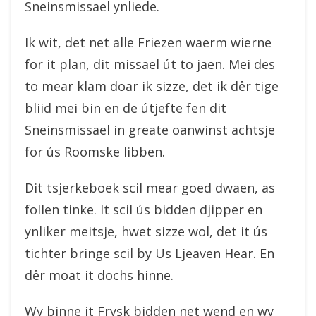
Sneinsmissael ynliede.
Ik wit, det net alle Friezen waerm wierne
for it plan, dit missael út to jaen. Mei des
to mear klam doar ik sizze, det ik dêr tige
bliid mei bin en de útjefte fen dit
Sneinsmissael in greate oanwinst achtsje
for ús Roomske libben.
Dit tsjerkeboek scil mear goed dwaen, as
follen tinke. lt scil ús bidden djipper en
ynliker meitsje, hwet sizze wol, det it ús
tichter bringe scil by Us Ljeaven Hear. En
dêr moat it dochs hinne.
Wy binne it Frysk bidden net wend en wy