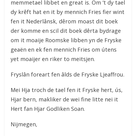
memmetael libbet en great is. Om ‘t dy tael
dy krêft hat en it by mennich Fries fier wint
fen it Nederlânsk, dêrom moast dit boek
der komme en scil dit boek dêrta bydrage
om it moaije Roomske libben yn de Fryske
geaën en ek fen mennich Fries om útens
yet moaijer en riker to meitsjen.
Fryslân foreart fen âlds de Fryske Ljeaffrou.
Mei Hja troch de tael fen it Fryske hert, ús,
Hjar bern, makliker de wei fine litte nei it
Hert fan Hjar Godliken Soan.
Nijmegen,