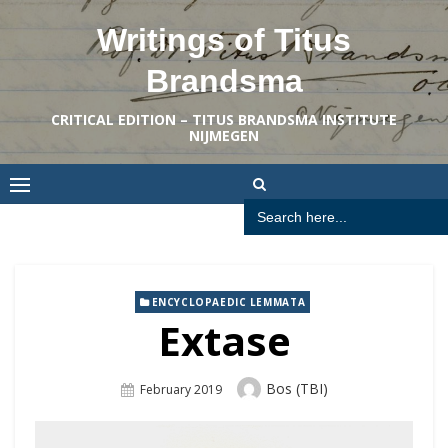
Skip
Writings of Titus
to
content
Brandsma
CRITICAL EDITION – TITUS BRANDSMA INSTITUTE
NIJMEGEN
Search
for:
ENCYCLOPAEDIC LEMMATA
Extase
Author
Bos (TBI)
Posted
February 2019
On