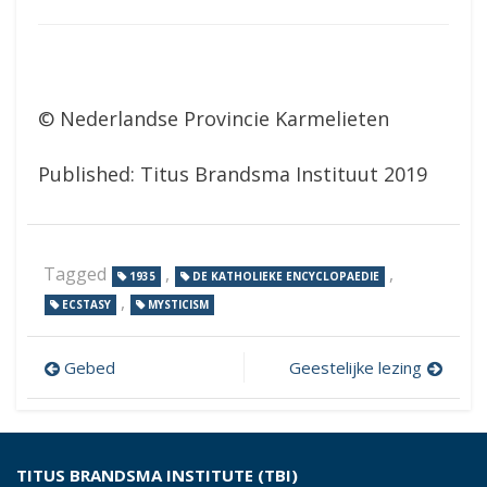
© Nederlandse Provincie Karmelieten
Published: Titus Brandsma Instituut 2019
Tagged
,
,
1935
DE KATHOLIEKE ENCYCLOPAEDIE
,
ECSTASY
MYSTICISM
Post
Gebed
Geestelijke lezing
navigation
TITUS BRANDSMA INSTITUTE (TBI)