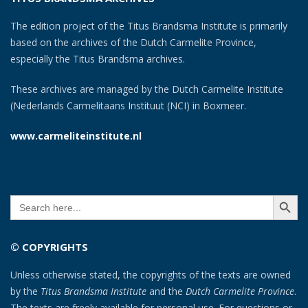
The edition project of the Titus Brandsma Institute is primarily
based on the archives of the Dutch Carmelite Province,
especially the Titus Brandsma archives.
These archives are managed by the Dutch Carmelite Institute
(Nederlands Carmelitaans Instituut (NCI) in Boxmeer.
www.carmeliteinstitute.nl
SEARCH BUTT
Search
for:
© COPYRIGHTS
Unless otherwise stated, the copyrights of the texts are owned
by the
Titus Brandsma Institute
and the
Dutch Carmelite Province
.
The texts are freely available for personal use. For questions or