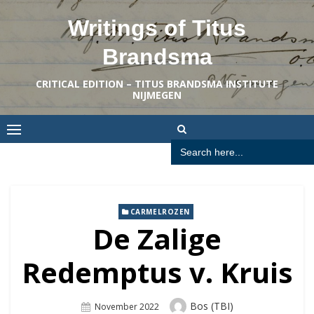
Skip
Writings of Titus
to
content
Brandsma
CRITICAL EDITION – TITUS BRANDSMA INSTITUTE
NIJMEGEN
Search
for:
CARMELROZEN
De Zalige
Redemptus v. Kruis
Author
Bos (TBI)
Posted
November 2022