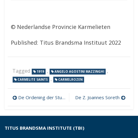
© Nederlandse Provincie Karmelieten
Published: Titus Brandsma Instituut 2022
Tagged
,
,
1919
ANGELO AGOSTINI MAZZINGHI
,
CARMELITE SAINTS
CARMELROZEN
Post
De Ordening der Studiën bij de Carmelieten
De Z. Joannes Soreth
navigation
TITUS BRANDSMA INSTITUTE (TBI)