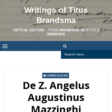
Skip
Writings of Titus
to
content
Brandsma
CRITICAL EDITION – TITUS BRANDSMA INSTITUTE
NIJMEGEN
Search
for:
CARMELROZEN
De Z. Angelus
Augustinus
Mazzinghi