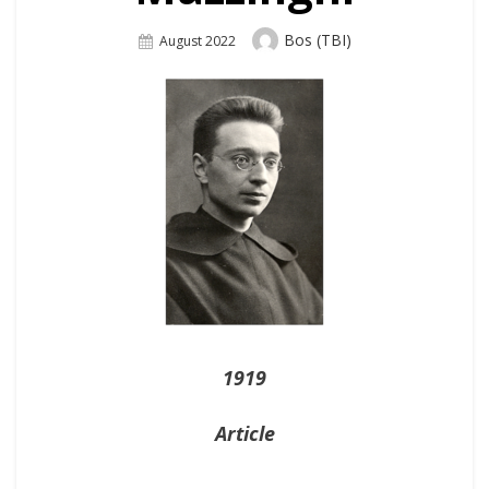
Author
Bos (TBI)
Posted
August 2022
On
1919
Article