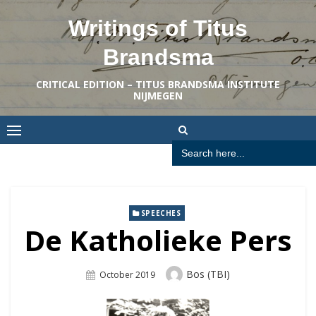
Skip
Writings of Titus
to
content
Brandsma
CRITICAL EDITION – TITUS BRANDSMA INSTITUTE
NIJMEGEN
Search
for:
SPEECHES
De Katholieke Pers
Author
Bos (TBI)
Posted
October 2019
On