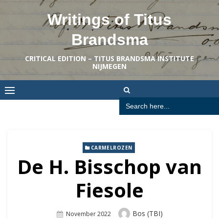
Skip
Writings of Titus
to
content
Brandsma
CRITICAL EDITION – TITUS BRANDSMA INSTITUTE
NIJMEGEN
Search
for:
CARMELROZEN
De H. Bisschop van
Fiesole
Author
Bos (TBI)
Posted
November 2022