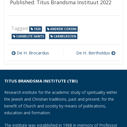
Published: Titus Brandsma Instituut 2022
Tagged
,
,
1920
ANDREW CORSINI
,
CARMELITE SAINTS
CARMELROZEN
Post
De H. Brocardus
De H. Bertholdus
navigation
TITUS BRANDSMA INSTITUTE (TBI)
Research institute for the academic study of spirituality within
the Jewish and Christian traditions, past and present; for the
benefit of Church and society by means of publications,
education and formation.
The institute was established in 1968 in memory of Professor