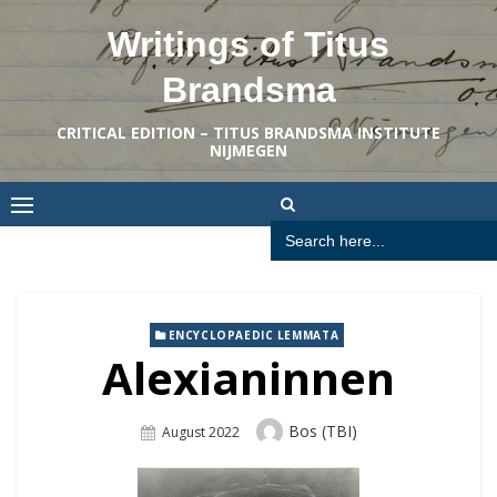
Skip
Writings of Titus
to
content
Brandsma
CRITICAL EDITION – TITUS BRANDSMA INSTITUTE
NIJMEGEN
Search
for:
ENCYCLOPAEDIC LEMMATA
Alexianinnen
Author
Bos (TBI)
Posted
August 2022
On