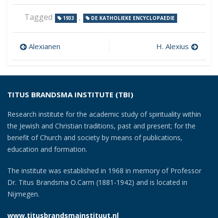
Tagged
,
1933
DE KATHOLIEKE ENCYCLOPAEDIE
Post
Alexianen
H. Alexius
navigation
TITUS BRANDSMA INSTITUTE (TBI)
Research institute for the academic study of spirituality within
the Jewish and Christian traditions, past and present; for the
benefit of Church and society by means of publications,
education and formation.
The institute was established in 1968 in memory of Professor
Dr. Titus Brandsma O.Carm (1881-1942) and is located in
Nijmegen.
www.titusbrandsmainstituut.nl