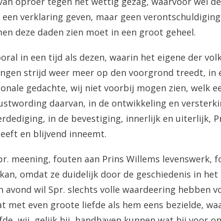
van oproer tegen het wettig gezag, waarvoor wel de
een verklaring geven, maar geen verontschuldiging.
men deze daden zien moet in een groot geheel.
ooral in een tijd als dezen, waarin het eigene der vo
ngen strijd weer meer op den voorgrond treedt, in e
ionale gedachte, wij niet voorbij mogen zien, welk 
ustwording daarvan, in de ontwikkeling en versterki
dediging, in de bevestiging, innerlijk en uiterlijk, 
eeft en blijvend inneemt.
Spr. meening, fouten aan Prins Willems levenswerk, 
kan, omdat ze duidelijk door de geschiedenis in het
n avond wil Spr. slechts volle waardeering hebben v
t met even groote liefde als hem eens bezielde, waa
de, wij, gelijk hij, handhaven kunnen wat hij voor on