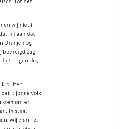
eisch, tot het
nen wij niet in
at hij aan dat
an Oranje nog
ij bedreigd zag,
r het oogenblik,
ik buiten
dat ’t jonge volk
erkten om er,
an, in staat
en. Wij zien het
orgen van eigen