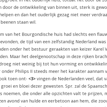
 door de ontwikkeling van binnen uit, sterk is gewo
e helpen en dan het ouderlijk gezag niet meer verdraa
 beenen staan wil.
m van het Bourgondische huis had slechts een flau
gevonden, de tijd van een zelfstandig Nederland was 
den onder het bestuur geraakten van keizer Karel V
den. Maar het deelgenootschap in deze rijken brach
roeg niet weinig bij tot hun vorming en ontwikkelin
 onder Philips II steeds meer het karakter aannam 
ook toen ont-
<3>
vingen de Nederlanden veel, dat 
groei en bloei dezer gewesten. Spr. zal de Spaansc
ns noemen, die onder alle opzichten valt te prijzen,
en avond van hulde en eerbetoon aan hem, die zoov