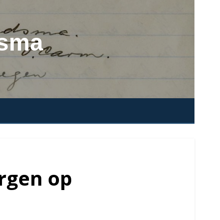
dsma
rgen op