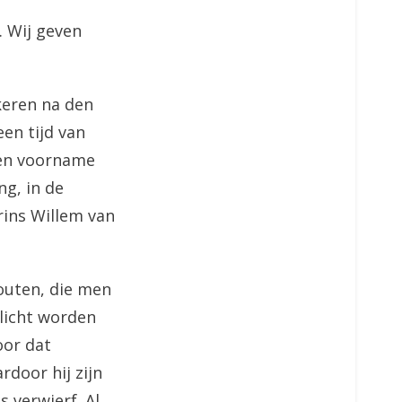
 Wij geven
lkeren na den
en tijd van
een voorname
ng, in de
Prins Willem van
fouten, die men
 licht worden
oor dat
rdoor hij zijn
s verwierf. Al