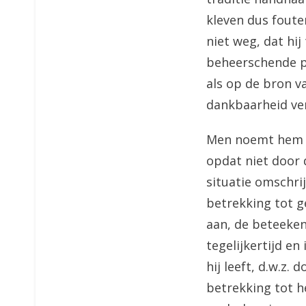
kleven dus foute
niet weg, dat hij
beheerschende pl
als op de bron v
dankbaarheid ver
Men noemt hem d
opdat niet door 
situatie omschri
betrekking tot g
aan, de beteeken
tegelijkertijd e
hij leeft, d.w.z.
betrekking tot h