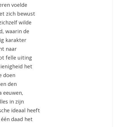
eren voelde
het zich bewust
zichzelf wilde
d, waarin de
ig karakter
ht naar
t felle uiting
zienigheid het
e doen
 en den
na eeuwen,
les in zijn
sche ideaal heeft
 één daad het