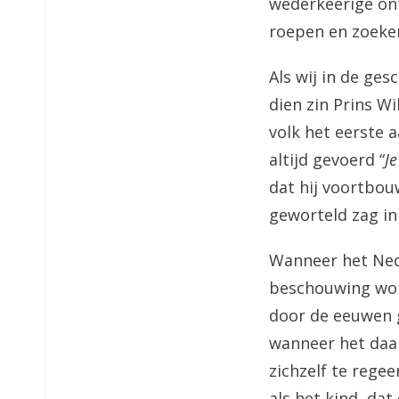
wederkeerige ontv
roepen en zoeken
Als wij in de ge
dien zin Prins W
volk het eerste 
altijd gevoerd “
J
dat hij voortbouw
geworteld zag in
Wanneer het Ned
beschouwing worde
door de eeuwen g
wanneer het daar
zichzelf te regee
als het kind, dat