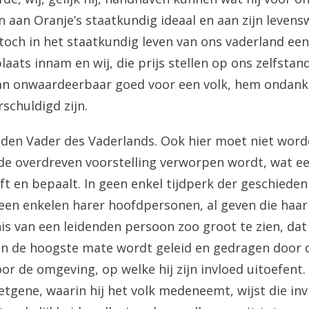
n aan Oranje’s staatkundig ideaal en aan zijn leven
 toch in het staatkundig leven van ons vaderland een
aats innam en wij, die prijs stellen op ons zelfstan
an onwaardeerbaar goed voor een volk, hem ondanks
schuldigd zijn.
en Vader des Vaderlands. Ook hier moet niet word
de overdreven voorstelling verworpen wordt, wat ee
jft en bepaalt. In geen enkel tijdperk der geschiede
een enkelen harer hoofdpersonen, al geven die haar 
is van een leidenden persoon zoo groot te zien, dat
n in de hoogste mate wordt geleid en gedragen door d
 door de omgeving, op welke hij zijn invloed uitoefent
etgene, waarin hij het volk medeneemt, wijst die in