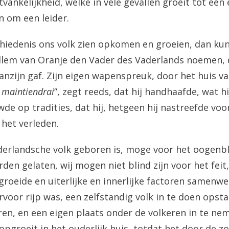
ankelijkheid, welke in vele gevallen groeit tot een 
 om een leider.
schiedenis ons volk zien opkomen en groeien, dan kun
illem van Oranje den Vader des Vaderlands noemen, d
aanzijn gaf. Zijn eigen wapenspreuk, door het huis v
e maintiendrai
”, zegt reeds, dat hij handhaafde, wat h
de op tradities, dat hij, hetgeen hij nastreefde voo
 het verleden.
erlandsche volk geboren is, moge voor het oogenbl
n gelaten, wij mogen niet blind zijn voor het feit, 
roeide en uiterlijke en innerlijke factoren samenw
voor rijp was, een zelfstandig volk in te doen opsta
ren, en een eigen plaats onder de volkeren in te nem
 opgroeit in het ouderlijk huis, totdat het door de z