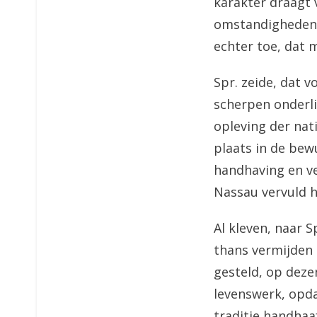
karakter draagt 
omstandigheden 
echter toe, dat 
Spr. zeide, dat v
scherpen onderli
opleving der nat
plaats in de bew
handhaving en ver
Nassau vervuld h
Al kleven, naar 
thans vermijden 
gesteld, op deze
levenswerk, opda
traditie handhaaf