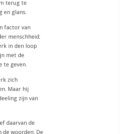
em terug te
g en glans.
n factor van
 der menschheid;
erk in den loop
ijn met de
 te geven.
rk zich
n. Maar hij
eeling zijn van
sef daarvan de
in de woorden: De