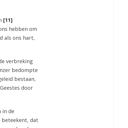
en
[11]
n ons hebben om
d als ons hart,
 de verbreking
 onzer bedompte
geleid bestaan,
 Geestes door
n in de
t beteekent, dat