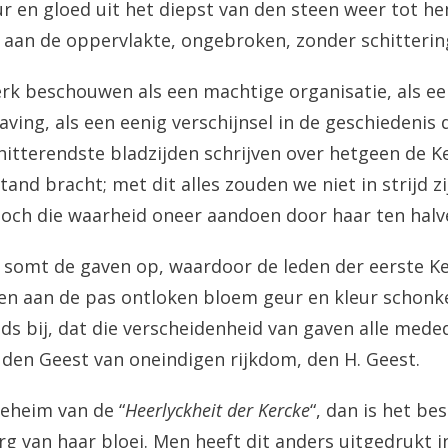
eur en gloed uit het diepst van den steen weer tot h
ft aan de oppervlakte, ongebroken, zonder schitterin
rk beschouwen als een machtige organisatie, als ee
aving, als een eenig verschijnsel in de geschiedenis
hitterendste bladzijden schrijven over hetgeen de K
and bracht; met dit alles zouden we niet in strijd z
och die waarheid oneer aandoen door haar ten halve
 somt de gaven op, waardoor de leden der eerste Ke
n aan de pas ontloken bloem geur en kleur schonke
ds bij, dat die verscheidenheid van gaven alle meded
 den Geest van oneindigen rijkdom, den H. Geest.
geheim van de “
Heerlyckheit der Kercke
“, dan is het be
g van haar bloei. Men heeft dit anders uitgedrukt 