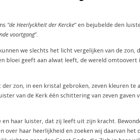
ons
“de Heerlyckheit der Kercke
“ en bejubelde den luist
ende voortgang
”.
kunnen we slechts het licht vergelijken van de zon, d
 en bloei geeft aan alwat leeft, de wereld omtoovert
ht der zon, in een kristal gebroken, zeven kleuren t
 luister van de Kerk één schittering van zeven gaven 
e en haar luister, dat zij leeft uit zijn kracht. Bewon
en over haar heerlijkheid en zoeken wij daarvan het 