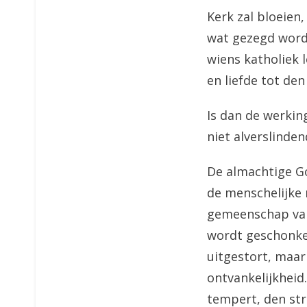
Kerk zal bloeien,
wat gezegd wordt
wiens katholiek 
en liefde tot den
Is dan de werkin
niet alverslinde
De almachtige Go
de menschelijke m
gemeenschap van
wordt geschonken
uitgestort, maar
ontvankelijkheid.
tempert, den st