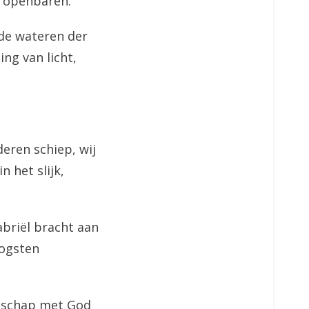
l openbaren.
 de wateren der
ng van licht,
deren schiep, wij
 het slijk,
briël bracht aan
oogsten
ndschap met God