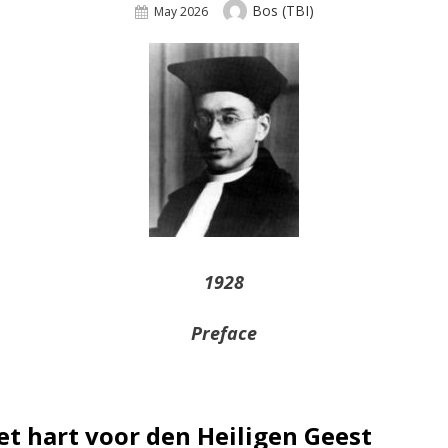
Author
Bos (TBI)
Posted
May 2026
On
1928
Preface
et hart voor den Heiligen Geest