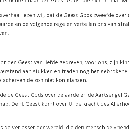
lik richten naar den Geest Gods, die Zich in haar wi
sverhaal lezen wij, dat de Geest Gods zweefde over
aarde en de volgende regelen vertellen ons van strali
ven.
or den Geest van liefde gedreven, voor ons, zijn kin
verstand aan stukken en traden nog het gebrokene in
de scherven de zon niet kon glanzen.
e de Geest Gods over de aarde en de Aartsengel Ga
ap: De H. Geest komt over U, de kracht des Allerh
s de Verlosser der wereld, die den mensch de vrie