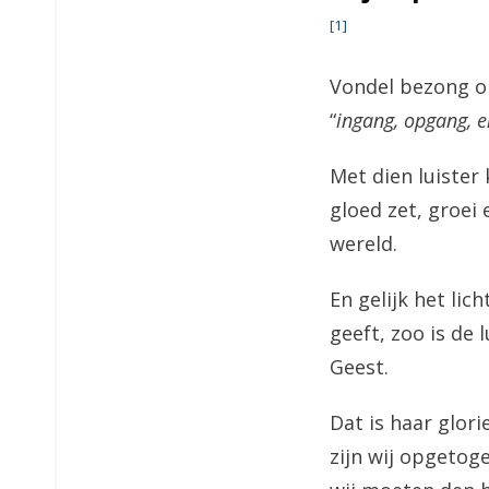
[1]
Vondel bezong 
“
ingang, opgang, 
Met dien luister 
gloed zet, groei
wereld.
En gelijk het lic
geeft, zoo is de
Geest.
Dat is haar glori
zijn wij opgetog