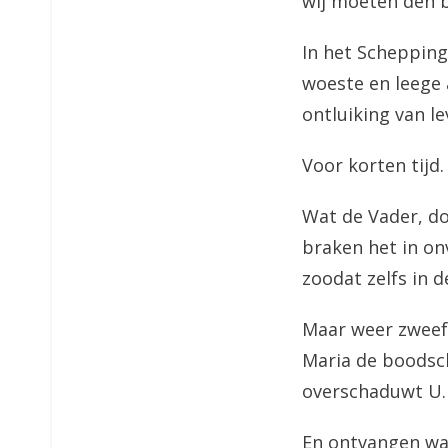
wij moeten den b
In het Schepping
woeste en leege 
ontluiking van le
Voor korten tijd.
Wat de Vader, do
braken het in on
zoodat zelfs in 
Maar weer zweefd
Maria de boodsch
overschaduwt U.
En ontvangen wa