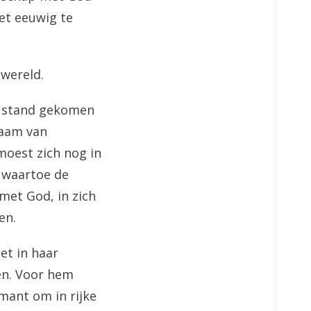
et eeuwig te
wereld.
ot stand gekomen
haam van
 moest zich nog in
, waartoe de
 met God, in zich
en.
et in haar
zen. Voor hem
mant om in rijke