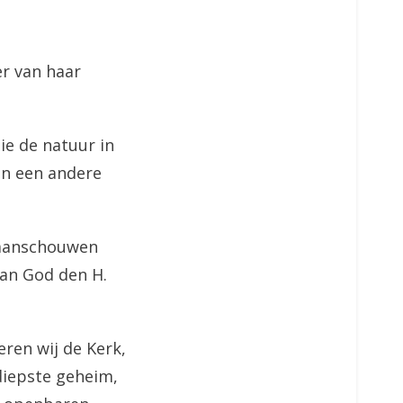
er van haar
ie de natuur in
 in een andere
e aanschouwen
van God den H.
deren wij de Kerk,
diepste geheim,