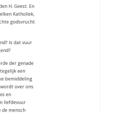
den H. Geest. En
elken Katholiek,
hechte godsvrucht
nd? Is dat vuur
gend?
orde der genade
tegelijk een
ke bemiddeling
 wordt over ons
is en
jn liefdevuur
e de mensch