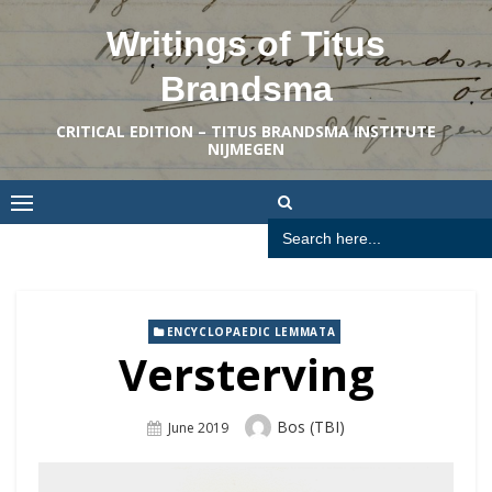
Skip
Writings of Titus
to
content
Brandsma
CRITICAL EDITION – TITUS BRANDSMA INSTITUTE
NIJMEGEN
Search
for:
ENCYCLOPAEDIC LEMMATA
Versterving
Author
Bos (TBI)
Posted
June 2019
On