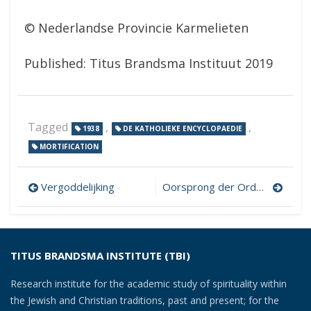
© Nederlandse Provincie Karmelieten
Published: Titus Brandsma Instituut 2019
Tagged
,
,
1938
DE KATHOLIEKE ENCYCLOPAEDIE
MORTIFICATION
Post
Vergoddelijking
Oorsprong der Orde en komst der Carmelieten in Nederland
navigation
TITUS BRANDSMA INSTITUTE (TBI)
Research institute for the academic study of spirituality within
the Jewish and Christian traditions, past and present; for the