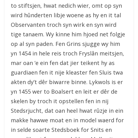
to stiftsjen, hwat nedich wier, omt op syn
wird hûnderten libje woene as hy en it tal
Observanten troch syn wirk en syn wird
tige tanaem. Wy kinne him hjoed net folgje
op al syn paden. Fen Grins sjugge wy him
yn 1454 in hele reis troch Fryslân meitsjen,
mar oan ‘e ein fen dat jier teikent hy as
guardiaen fen it nije kleaster fen Sluis twa
akten dy’t dêr biwarre binne. Lykwols is er
yn 1455 wer to Boalsert en leit er dêr de
skelen by troch it opstellen fen in nij
Stedsrjucht, dat oan heel hwat rûzje in ein
makke hawwe moat en in model waerd for
in selde soarte Stedsboek for Snits en