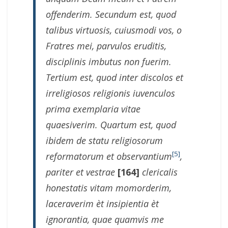
offenderim. Secundum est, quod
talibus virtuosis, cuiusmodi vos, o
Fratres mei, parvulos eruditis,
disciplinis imbutus non fuerim.
Tertium est, quod inter discolos et
irreligiosos religionis iuvenculos
prima exemplaria vitae
quaesiverim. Quartum est, quod
ibidem de statu religiosorum
[5]
reformatorum et observantium
,
pariter et vestrae
[164]
clericalis
honestatis vitam momorderim,
laceraverim èt insipientia èt
ignorantia, quae quamvis me