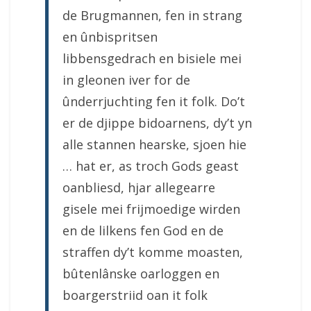
de Brugmannen, fen in strang
en ûnbispritsen
libbensgedrach en bisiele mei
in gleonen iver for de
ûnderrjuchting fen it folk. Do’t
er de djippe bidoarnens, dy’t yn
alle stannen hearske, sjoen hie
… hat er, as troch Gods geast
oanbliesd, hjar allegearre
gisele mei frijmoedige wirden
en de lilkens fen God en de
straffen dy’t komme moasten,
bûtenlânske oarloggen en
boargerstriid oan it folk