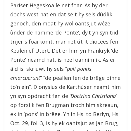
Pariser Hegeskoalle net foar. As hy der
dochs west hat en dat seit hy sels dúdlik
genoch, den moat hy wol oantsjut wêze
ûnder de namme ‘de Ponte’, dy’t yn syn tiid
trijeris foarkomt, mar net út it diocees fen
Keulen ef Utert. Det er him yn Frankryk ‘de
Ponte’ neamd hat, is heel oannimlik. As er
âld is, skriuwt hy sels “
pali pontis
emarcuerunt
” “de peallen fen de brêge binne
to’n ein”. Dionysius de Karthúser neamt him
yn syn opdracht fen de ‘
Doctrina Christiana
’
op forsiik fen Brugman troch him skreaun,
ek in ‘pons’ in brêge. Yn in Hs. to Berlyn, Hs.
Oct. 29, fol. 3, is hy ek oantsjut as Jan Brug,