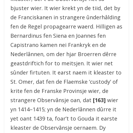
bjuster wier. It wier krekt yn de tiid, det by
de Franciskanen in strangere ûnderhâlding
fen de Regel propagearre waerd. Hilligen as
Bernardinus fen Siena en Joannes fen
Capistrano kamen nei Frankryk en de
Nederlânnen, om der hjar Broerren dêrre
geastdriftich for to meitsjen. It wier net
sûnder firtuten. It earst naem it kleaster to
St. Omer, dat fen de Flaemske ‘custody’ of
krite fen de Franske Provinsje wier, de
strangere Observânsje oan, dat
[163]
wier
yn 1414–1415; yn de Nederlânnen dûrre it
yet oant 1439 ta, foar’t to Gouda it earste
kleaster de Observânsje oernaem. Dy