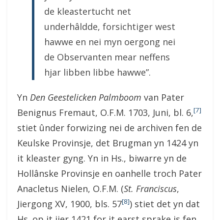
de kleastertucht net
underhâldde, forsichtiger west
hawwe en nei myn oergong nei
de Observanten mear neffens
hjar libben libbe hawwe”.
Yn
Den Geestelicken Palmboom
van Pater
[7]
Benignus Fremaut, O.F.M. 1703, Juni, bl. 6,
stiet ûnder forwizing nei de archiven fen de
Keulske Provinsje, det Brugman yn 1424 yn
it kleaster gyng. Yn in Hs., biwarre yn de
Hollânske Provinsje en oanhelle troch Pater
Anacletus Nielen, O.F.M. (
St. Franciscus
,
[8]
Jiergong XV, 1900, bls. 57
) stiet det yn dat
Hs. op it jier 1421 for it earst sprake is fen