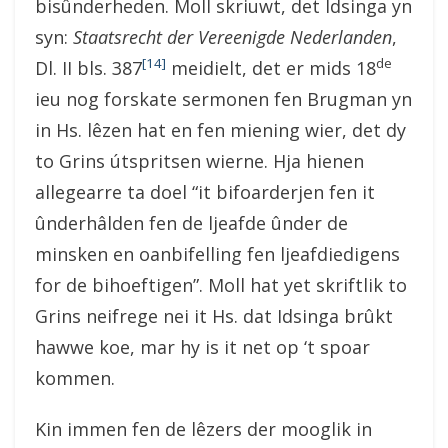
bisûnderheden. Moll skriuwt, det Idsinga yn
syn:
Staatsrecht der Vereenigde Nederlanden
,
[14]
de
Dl. II bls. 387
meidielt, det er mids 18
ieu nog forskate sermonen fen Brugman yn
in Hs. lêzen hat en fen miening wier, det dy
to Grins útspritsen wierne. Hja hienen
allegearre ta doel “it bifoarderjen fen it
ûnderhâlden fen de ljeafde ûnder de
minsken en oanbifelling fen ljeafdiedigens
for de bihoeftigen”. Moll hat yet skriftlik to
Grins neifrege nei it Hs. dat Idsinga brûkt
hawwe koe, mar hy is it net op ‘t spoar
kommen.
Kin immen fen de lêzers der mooglik in