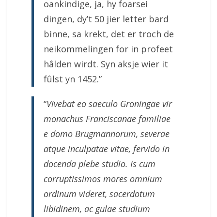
oankindige, ja, hy foarsei
dingen, dy’t 50 jier letter bard
binne, sa krekt, det er troch de
neikommelingen for in profeet
hâlden wirdt. Syn aksje wier it
fûlst yn 1452.”
“
Vivebat eo saeculo Groningae vir
monachus Franciscanae familiae
e domo Brugmannorum, severae
atque inculpatae vitae, fervido in
docenda plebe studio. Is cum
corruptissimos mores omnium
ordinum videret, sacerdotum
libidinem, ac gulae studium