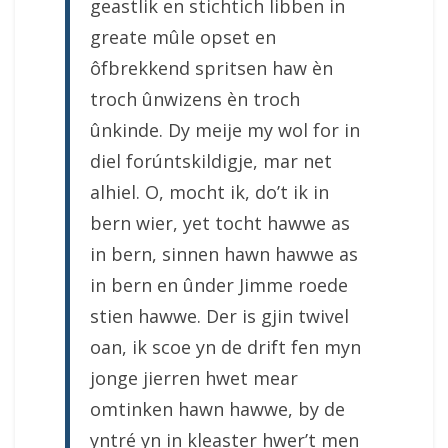
geastlik en stichtich libben in
greate mûle opset en
ôfbrekkend spritsen haw èn
troch ûnwizens èn troch
ûnkinde. Dy meije my wol for in
diel forúntskildigje, mar net
alhiel. O, mocht ik, do’t ik in
bern wier, yet tocht hawwe as
in bern, sinnen hawn hawwe as
in bern en ûnder Jimme roede
stien hawwe. Der is gjin twivel
oan, ik scoe yn de drift fen myn
jonge jierren hwet mear
omtinken hawn hawwe, by de
yntré yn in kleaster hwer’t men