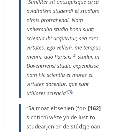
“
Similiter sit unusquisque circa
aviditatem studendi et studium
nimis protrahendi. Nam
universalia studia bona sunt;
scientia ibi acquiritur, sed raro
virtutes. Ego vellem, me tempus
[2]
meum, quo Parisiis
studui, in
Daventriensi studio expendisse,
nam hic scientia et mores et
virtutes docentur, que sunt
[3]
utiliores sciencia
”
:
“Sa moat eltsenien (for-
[162]
sichtich) wêze yn de lust to
studearjen en de stúdzje oan