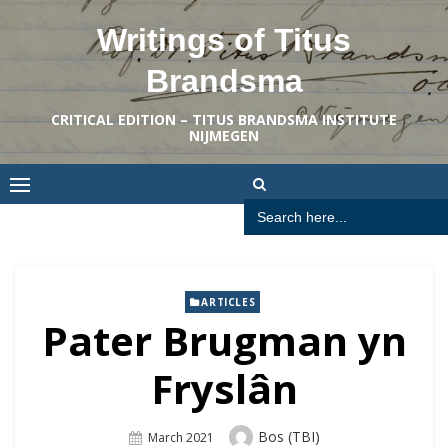
Skip
Writings of Titus
to
content
Brandsma
CRITICAL EDITION – TITUS BRANDSMA INSTITUTE
NIJMEGEN
Search
for:
ARTICLES
Pater Brugman yn
Fryslân
Author
Bos (TBI)
Posted
March 2021