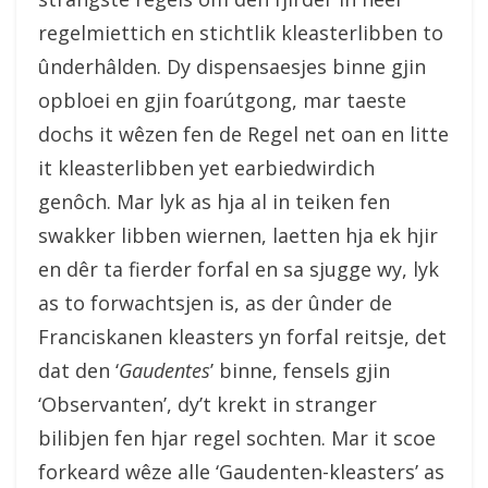
regelmiettich en stichtlik kleasterlibben to
ûnderhâlden. Dy dispensaesjes binne gjin
opbloei en gjin foarútgong, mar taeste
dochs it wêzen fen de Regel net oan en litte
it kleasterlibben yet earbiedwirdich
genôch. Mar lyk as hja al in teiken fen
swakker libben wiernen, laetten hja ek hjir
en dêr ta fierder forfal en sa sjugge wy, lyk
as to forwachtsjen is, as der ûnder de
Franciskanen kleasters yn forfal reitsje, det
dat den ‘
Gaudentes
’ binne, fensels gjin
‘Observanten’, dy’t krekt in stranger
bilibjen fen hjar regel sochten. Mar it scoe
forkeard wêze alle ‘Gaudenten-kleasters’ as