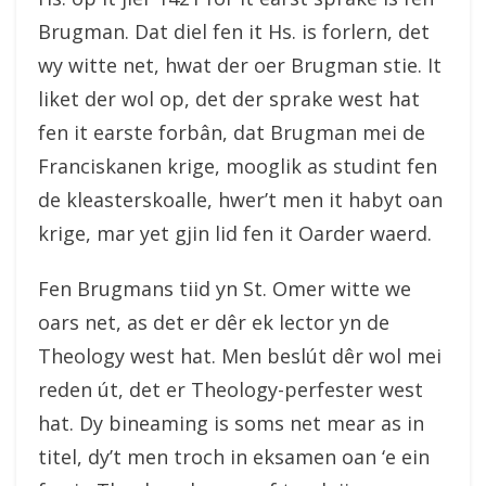
Brugman. Dat diel fen it Hs. is forlern, det
wy witte net, hwat der oer Brugman stie. It
liket der wol op, det der sprake west hat
fen it earste forbân, dat Brugman mei de
Franciskanen krige, mooglik as studint fen
de kleasterskoalle, hwer’t men it habyt oan
krige, mar yet gjin lid fen it Oarder waerd.
Fen Brugmans tiid yn St. Omer witte we
oars net, as det er dêr ek lector yn de
Theology west hat. Men beslút dêr wol mei
reden út, det er Theology-perfester west
hat. Dy bineaming is soms net mear as in
titel, dy’t men troch in eksamen oan ‘e ein