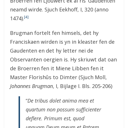
Broerren fen Ljouwert ek al ris ‘Gaudenten’
neamd wirde. Sjuch Eekhoff, I, 320 (anno
[4]
1474).
Brugman fortelt fen himsels, det hy
Franciskaen wirden is yn in kleaster fen de
Gaudenten en det hy letter nei de
Observanten oergien is. Hy skriuwt dat oan
de Broerren fen it Miene Libben fen it
Master Florishûs to Dimter (Sjuch Moll,
Johannes Brugman
, I, Bijlage I. Bls. 205-206)
“
De tribus dolet anima mea et
quartum non possum sufficienter
deflere. Primum est, quod
unquam Deum meum et Patrem