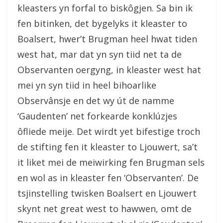
kleasters yn forfal to biskôgjen. Sa bin ik
fen bitinken, det bygelyks it kleaster to
Boalsert, hwer’t Brugman heel hwat tiden
west hat, mar dat yn syn tiid net ta de
Observanten oergyng, in kleaster west hat
mei yn syn tiid in heel bihoarlike
Observânsje en det wy út de namme
‘Gaudenten’ net forkearde konklúzjes
ôfliede meije. Det wirdt yet bifestige troch
de stifting fen it kleaster to Ljouwert, sa’t
it liket mei de meiwirking fen Brugman sels
en wol as in kleaster fen ‘Observanten’. De
tsjinstelling twisken Boalsert en Ljouwert
skynt net great west to hawwen, omt de