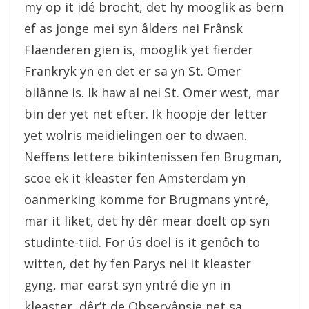
my op it idé brocht, det hy mooglik as bern
ef as jonge mei syn âlders nei Frânsk
Flaenderen gien is, mooglik yet fierder
Frankryk yn en det er sa yn St. Omer
bilânne is. Ik haw al nei St. Omer west, mar
bin der yet net efter. Ik hoopje der letter
yet wolris meidielingen oer to dwaen.
Neffens lettere bikintenissen fen Brugman,
scoe ek it kleaster fen Amsterdam yn
oanmerking komme for Brugmans yntré,
mar it liket, det hy dêr mear doelt op syn
studinte-tiid. For ús doel is it genôch to
witten, det hy fen Parys nei it kleaster
gyng, mar earst syn yntré die yn in
kleaster, dêr’t de Observânsje net sa