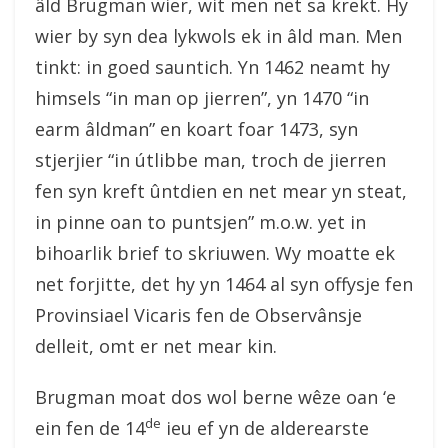
âld Brugman wier, wit men net sa krekt. Hy
wier by syn dea lykwols ek in âld man. Men
tinkt: in goed sauntich. Yn 1462 neamt hy
himsels “in man op jierren”, yn 1470 “in
earm âldman” en koart foar 1473, syn
stjerjier “in útlibbe man, troch de jierren
fen syn kreft ûntdien en net mear yn steat,
in pinne oan to puntsjen” m.o.w. yet in
bihoarlik brief to skriuwen. Wy moatte ek
net forjitte, det hy yn 1464 al syn offysje fen
Provinsiael Vicaris fen de Observânsje
delleit, omt er net mear kin.
Brugman moat dos wol berne wêze oan ‘e
de
ein fen de 14
ieu ef yn de alderearste