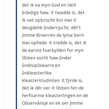
det ik ea myn God en Heit
biledige haw. It twadde is, det
ik net opbrocht bin mei it
deugdelik ûnderrjucht, dêr’t
Jimme Broerren de lytse bern
mei opfiede. It tredde is, det ik
de earste foarbylden for myn
libben socht haw ûnder
ûndisiplinearre en
ûnkleasterlike
kleasterstudinten. It fjirde is,
det ik dêr oer it libben fen de
herfoarme kleasterlingen en de
Observânsje en ek oer Jimme