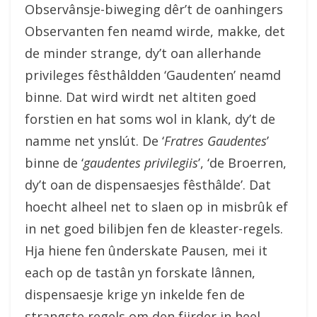
Observânsje-biweging dêr’t de oanhingers
Observanten fen neamd wirde, makke, det
de minder strange, dy’t oan allerhande
privileges fêsthâldden ‘Gaudenten’ neamd
binne. Dat wird wirdt net altiten goed
forstien en hat soms wol in klank, dy’t de
namme net ynslút. De ‘
Fratres Gaudentes
’
binne de ‘
gaudentes privilegiis
’, ‘de Broerren,
dy’t oan de dispensaesjes fêsthâlde’. Dat
hoecht alheel net to slaen op in misbrûk ef
in net goed bilibjen fen de kleaster-regels.
Hja hiene fen ûnderskate Pausen, mei it
each op de tastân yn forskate lânnen,
dispensaesje krige yn inkelde fen de
strangste regels om den fjirder in heel