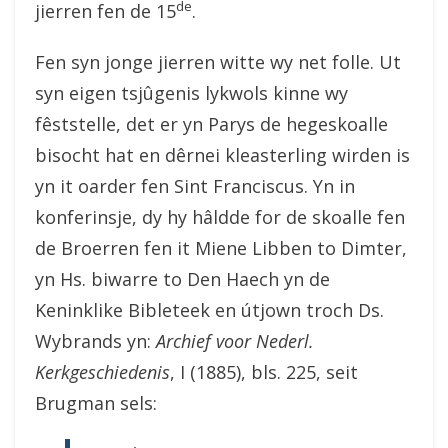
de
jierren fen de 15
.
Fen syn jonge jierren witte wy net folle. Ut
syn eigen tsjûgenis lykwols kinne wy
fêststelle, det er yn Parys de hegeskoalle
bisocht hat en dêrnei kleasterling wirden is
yn it oarder fen Sint Franciscus. Yn in
konferinsje, dy hy hâldde for de skoalle fen
de Broerren fen it Miene Libben to Dimter,
yn Hs. biwarre to Den Haech yn de
Keninklike Bibleteek en útjown troch Ds.
Wybrands yn:
Archief voor Nederl.
Kerkgeschiedenis
, I (1885), bls. 225, seit
Brugman sels: