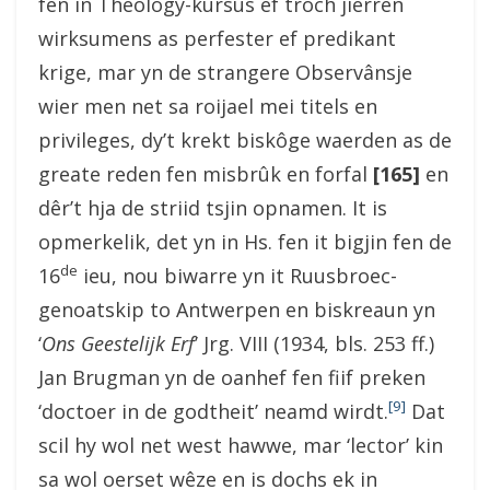
fen in Theology-kursus ef troch jierren
wirksumens as perfester ef predikant
krige, mar yn de strangere Observânsje
wier men net sa roijael mei titels en
privileges, dy’t krekt biskôge waerden as de
greate reden fen misbrûk en forfal
[165]
en
dêr’t hja de striid tsjin opnamen. It is
opmerkelik, det yn in Hs. fen it bigjin fen de
de
16
ieu, nou biwarre yn it Ruusbroec-
genoatskip to Antwerpen en biskreaun yn
‘
Ons Geestelijk Erf
’ Jrg. VIII (1934, bls. 253 ff.)
Jan Brugman yn de oanhef fen fiif preken
[9]
‘doctoer in de godtheit’ neamd wirdt.
Dat
scil hy wol net west hawwe, mar ‘lector’ kin
sa wol oerset wêze en is dochs ek in