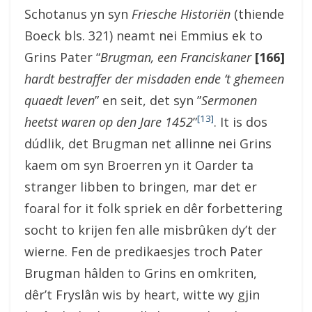
Schotanus yn syn
Friesche Historiën
(thiende
Boeck bls. 321) neamt nei Emmius ek to
Grins Pater “
Brugman, een Franciskaner
[166]
hardt bestraffer der misdaden ende ‘t ghemeen
quaedt leven
” en seit, det syn ”
Sermonen
[13]
heetst waren op den Jare 1452
”
. It is dos
dúdlik, det Brugman net allinne nei Grins
kaem om syn Broerren yn it Oarder ta
stranger libben to bringen, mar det er
foaral for it folk spriek en dêr forbettering
socht to krijen fen alle misbrûken dy’t der
wierne. Fen de predikaesjes troch Pater
Brugman hâlden to Grins en omkriten,
dêr’t Fryslân wis by heart, witte wy gjin