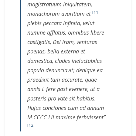
magistratuum iniquitatem,
[11]
monachorum avaritiam et
plebis peccata infinita, velut
numine afflatus, omnibus libere
castigatis, Dei iram, venturas
poenas, bella externa et
domestica, clades ineluctabiles
populo denunciavit; denique ea
praedixit tam accurate, quae
annis L fere post evenere, ut a
posteris pro vate sit habitus.
Hujus conciones cum ad annum
M.CCCC.LII maxime ferbuissent”.
[12]