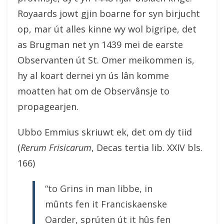
Royaards jowt gjin boarne for syn birjucht
op, mar út alles kinne wy wol bigripe, det
as Brugman net yn 1439 mei de earste
Observanten út St. Omer meikommen is,
hy al koart dernei yn ús lân komme
moatten hat om de Observânsje to
propagearjen.
Ubbo Emmius skriuwt ek, det om dy tiid
(
Rerum Frisicarum
, Decas tertia lib. XXIV bls.
166)
“to Grins in man libbe, in
mûnts fen it Franciskaenske
Oarder, sprúten út it hûs fen