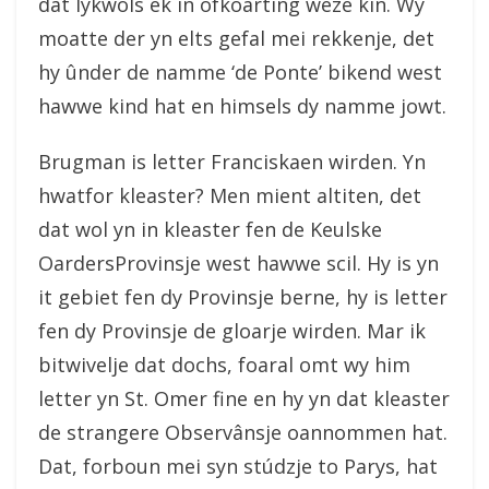
dat lykwols ek in ofkoarting wêze kin. Wy
moatte der yn elts gefal mei rekkenje, det
hy ûnder de namme ‘de Ponte’ bikend west
hawwe kind hat en himsels dy namme jowt.
Brugman is letter Franciskaen wirden. Yn
hwatfor kleaster? Men mient altiten, det
dat wol yn in kleaster fen de Keulske
Oarders­Provinsje west hawwe scil. Hy is yn
it gebiet fen dy Provinsje berne, hy is letter
fen dy Provinsje de gloarje wirden. Mar ik
bitwivelje dat dochs, foaral omt wy him
letter yn St. Omer fine en hy yn dat kleaster
de strangere Observânsje oannommen hat.
Dat, forboun mei syn stúdzje to Parys, hat