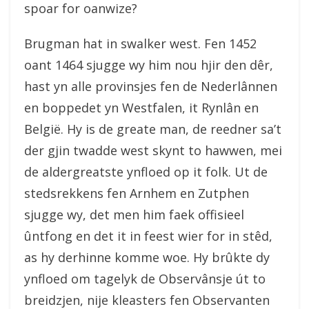
spoar for oanwize?
Brugman hat in swalker west. Fen 1452
oant 1464 sjugge wy him nou hjir den dêr,
hast yn alle provinsjes fen de Nederlânnen
en boppedet yn Westfalen, it Rynlân en
België. Hy is de greate man, de reedner sa’t
der gjin twadde west skynt to hawwen, mei
de aldergreatste ynfloed op it folk. Ut de
stedsrekkens fen Arnhem en Zutphen
sjugge wy, det men him faek offisieel
ûntfong en det it in feest wier for in stêd,
as hy derhinne komme woe. Hy brûkte dy
ynfloed om tagelyk de Observânsje út to
breidzjen, nije kleasters fen Observanten