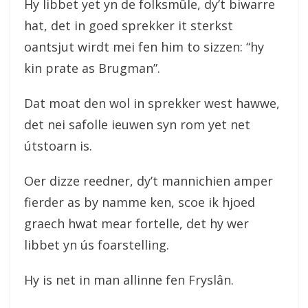
Hy libbet yet yn de folksmûle, dy’t biwarre
hat, det in goed sprekker it sterkst
oantsjut wirdt mei fen him to sizzen: “hy
kin prate as Brugman”.
Dat moat den wol in sprekker west hawwe,
det nei safolle ieuwen syn rom yet net
útstoarn is.
Oer dizze reedner, dy’t mannichien amper
fierder as by namme ken, scoe ik hjoed
graech hwat mear fortelle, det hy wer
libbet yn ús foarstelling.
Hy is net in man allinne fen Fryslân.