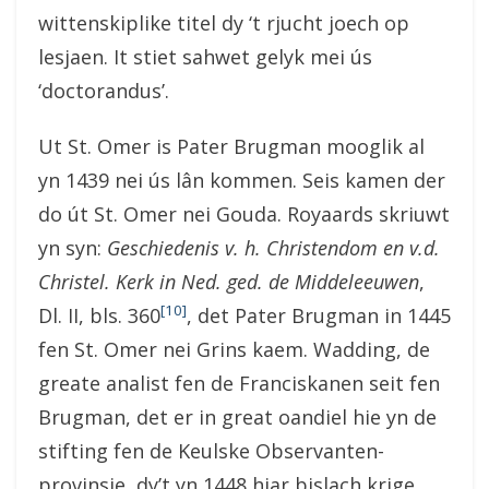
wittenskiplike titel dy ‘t rjucht joech op
lesjaen. It stiet sahwet gelyk mei ús
‘doctorandus’.
Ut St. Omer is Pater Brugman mooglik al
yn 1439 nei ús lân kommen. Seis kamen der
do út St. Omer nei Gouda. Royaards skriuwt
yn syn:
Geschiedenis v. h. Christendom en v.d.
Christel. Kerk in Ned. ged. de Middeleeuwen
,
[10]
Dl. II, bls. 360
, det Pater Brugman in 1445
fen St. Omer nei Grins kaem. Wadding, de
greate analist fen de Franciskanen seit fen
Brugman, det er in great oandiel hie yn de
stifting fen de Keulske Observanten-
provinsje, dy’t yn 1448 hjar bislach krige.