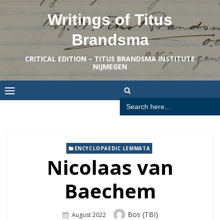
Skip
Writings of Titus
to
content
Brandsma
CRITICAL EDITION – TITUS BRANDSMA INSTITUTE
NIJMEGEN
Search
for:
ENCYCLOPAEDIC LEMMATA
Nicolaas van
Baechem
Author
Bos (TBI)
Posted
August 2022