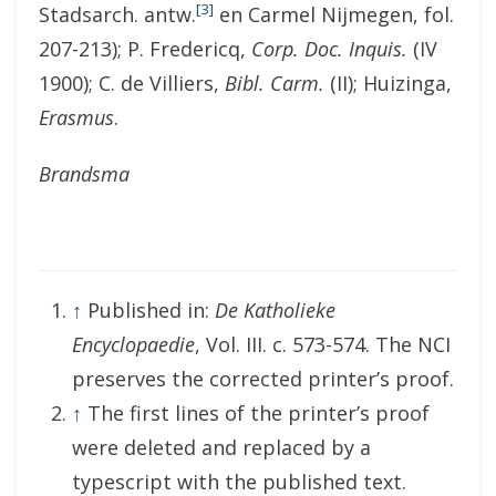
[3]
Stadsarch. antw.
en Carmel Nijmegen, fol.
207-213); P. Fredericq,
Corp. Doc. Inquis.
(IV
1900); C. de Villiers,
Bibl. Carm.
(II); Huizinga,
Erasmus
.
Brandsma
↑
Published in:
De Katholieke
Encyclopaedie
, Vol. III. c. 573-574. The NCI
preserves the corrected printer’s proof.
↑
The first lines of the printer’s proof
were deleted and replaced by a
typescript with the published text.