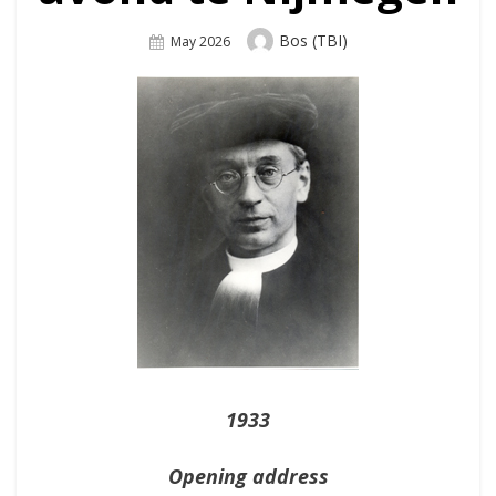
Author
Bos (TBI)
Posted
May 2026
On
1933
Opening address