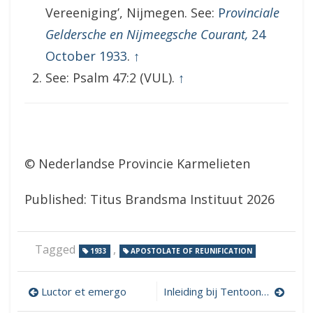
Vereeniging’, Nijmegen. See:
P
rovinciale
Geldersche en Nijmeegsche Courant,
24
October 1933
.
↑
See: Psalm 47:2 (VUL).
↑
© Nederlandse Provincie Karmelieten
Published: Titus Brandsma Instituut 2026
Tagged
,
1933
APOSTOLATE OF REUNIFICATION
Post
Luctor et emergo
Inleiding bij Tentoonstelling Naai- en Breiwerk v. Armen