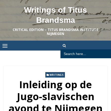
Skip
Writings of Titus
to
content
Brandsma
CRITICAL EDITION – TITUS BRANDSMA INSTITUTE
NIJMEGEN
Search
for:
WRITINGS
Inleiding op de
Jugo-slavischen
avond te Nijmegen