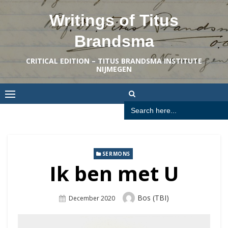
Skip
Writings of Titus
to
content
Brandsma
CRITICAL EDITION – TITUS BRANDSMA INSTITUTE
NIJMEGEN
Search
for:
SERMONS
Ik ben met U
Author
Bos (TBI)
Posted
December 2020
On