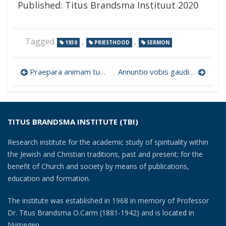
Published: Titus Brandsma Instituut 2020
Tagged
,
,
1930
PRIESTHOOD
SERMON
Post
Praepara animam tuam Deo
Annuntio vobis gaudium magnum
navigation
TITUS BRANDSMA INSTITUTE (TBI)
Research institute for the academic study of spirituality within
the Jewish and Christian traditions, past and present; for the
benefit of Church and society by means of publications,
education and formation.
The institute was established in 1968 in memory of Professor
Dr. Titus Brandsma O.Carm (1881-1942) and is located in
Nijmegen.