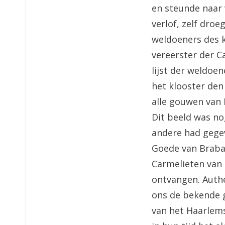
en steunde naar 
verlof, zelf dro
weldoeners des k
vereerster der Ca
lijst der weldoe
het klooster de
alle gouwen van 
Dit beeld was no
andere had gege
Goede van Braban
Carmelieten van
ontvangen. Authe
ons de bekende g
van het Haarlems