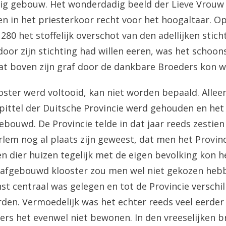
ig gebouw. Het wonderdadig beeld der Lieve Vrouw 
n in het priesterkoor recht voor het hoogaltaar. Op
80 het stoffelijk overschot van den adellijken stich
 door zijn stichting had willen eeren, was het schoon
t boven zijn graf door de dankbare Broeders kon w
ster werd voltooid, kan niet worden bepaald. Alleen
apittel der Duitsche Provincie werd gehouden en het
gebouwd. De Provincie telde in dat jaar reeds zestien
lem nog al plaats zijn geweest, dat men het Provin
n dier huizen tegelijk met de eigen bevolking kon 
t afgebouwd klooster zou men wel niet gekozen heb
nst centraal was gelegen en tot de Provincie verschi
den. Vermoedelijk was het echter reeds veel eerder 
rs het evenwel niet bewonen. In den vreeselijken b