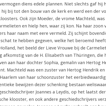
vermogen diens edele plannen. Niet slechts gaf hij 
eg hij bij tot den bouw van de kerk en werd een der 
loosters. Ook zijn Moeder, de vrome Machteld, was 
rmelieten en hielp hen, waar zij kon. Na haar zoon v
ners haar naam met eere vermeld. Zij schijnt bovendi
n schat te hebben gegeven, welke het beroemd heef
Holland, het beeld der Lieve Vrouwe bij de Carmelie
g afkomstig van de H. Elisabeth van Thüringen, die 
ven aan haar dochter Sophia, gemalin van Hertog H
t. Machteld was een zuster van Hertog Hendrik en 
 Haarlem van haar schoonzuster het eerbiedwaardig
ntieke bewijzen dezer schenking bestaan weliswaar 
eschiedschrijver Joannes a Leydis, op het laatst de
che klooster, en ook andere geschiedschrijvers ver