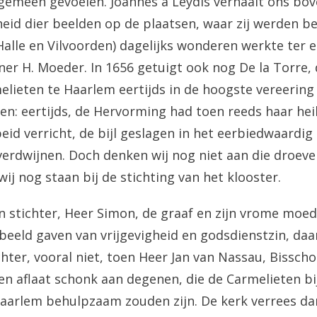
algemeen gevoelen. Joannes a Leydis verhaalt ons bo
id dier beelden op de plaatsen, waar zij werden b
Halle en Vilvoorden) dagelijks wonderen werkte ter e
ner H. Moeder. In 1656 getuigt ook nog De la Torre, 
elieten te Haarlem eertijds in de hoogste vereering
gen: eertijds, de Hervorming had toen reeds haar hei
id verricht, de bijl geslagen in het eerbiedwaardig
erdwijnen. Doch denken wij nog niet aan die droev
ij nog staan bij de stichting van het klooster.
 stichter, Heer Simon, de graaf en zijn vrome moed
beeld gaven van vrijgevigheid en godsdienstzin, daa
chter, vooral niet, toen Heer Jan van Nassau, Bisscho
en aflaat schonk aan degenen, die de Carmelieten b
aarlem behulpzaam zouden zijn. De kerk verrees da