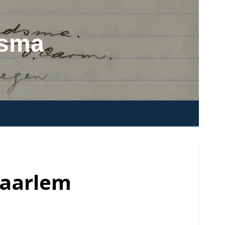
dsma
Haarlem