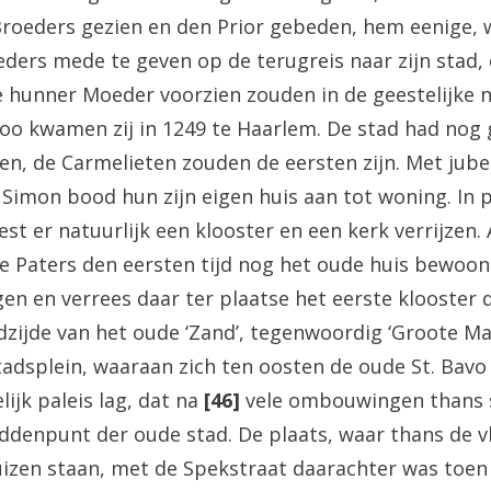
Broeders gezien en den Prior gebeden, hem eenige, w
ders mede te geven op de terugreis naar zijn stad, 
 hunner Moeder voorzien zouden in de geestelijke 
oo kwamen zij in 1249 te Haarlem. De stad had nog
n, de Carmelieten zouden de eersten zijn. Met jubel
Simon bood hun zijn eigen huis aan tot woning. In p
t er natuurlijk een klooster en een kerk verrijzen.
 Paters den eersten tijd nog het oude huis bewoond
en en verrees daar ter plaatse het eerste klooster d
dzijde van het oude ‘Zand’, tegenwoordig ‘Groote Mar
tadsplein, waaraan zich ten oosten de oude St. Bavo 
ijk paleis lag, dat na
[46]
vele ombouwingen thans s
iddenpunt der oude stad. De plaats, waar thans de v
zen staan, met de Spekstraat daarachter was toen 