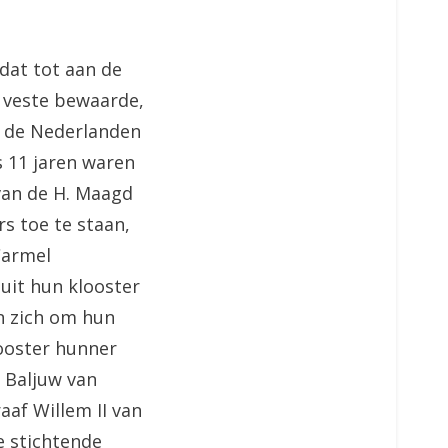
dat tot aan de
 veste bewaarde,
n de Nederlanden
s 11 jaren waren
 van de H. Maagd
s toe te staan,
Carmel
 uit hun klooster
n zich om hun
looster hunner
 Baljuw van
af Willem II van
e stichtende