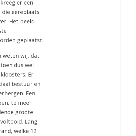
kreeg er een
 die eereplaats
ter. Het beeld
ste
orden geplaatst.
 weten wij, dat
 toen dus wel
 kloosters. Er
ciaal bestuur en
herbergen. Een
ben, te meer
llende groote
voltooid. Lang
rand, welke 12