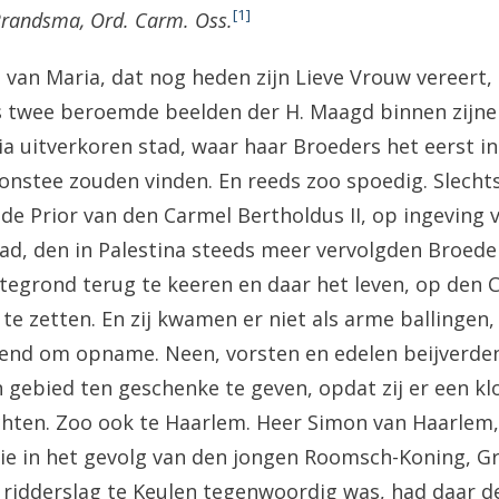
[1]
 Brandsma, Ord. Carm. Oss.
 van Maria, dat nog heden zijn Lieve Vrouw vereert, 
s twee beroemde beelden der H. Maagd binnen zijne
a uitverkoren stad, waar haar Broeders het eerst i
onstee zouden vinden. En reeds zoo spoedig. Slecht
 de Prior van den Carmel Bertholdus II, op ingeving
had, den in Palestina steeds meer vervolgden Broeder
egrond terug te keeren en daar het leven, op den 
te zetten. En zij kwamen er niet als arme ballingen,
lend om opname. Neen, vorsten en edelen beijverde
n gebied ten geschenke te geven, opdat zij er een k
hten. Zoo ook te Haarlem. Heer Simon van Haarlem,
e in het gevolg van den jongen Roomsch-Koning, Gra
s ridderslag te Keulen tegenwoordig was, had daar d