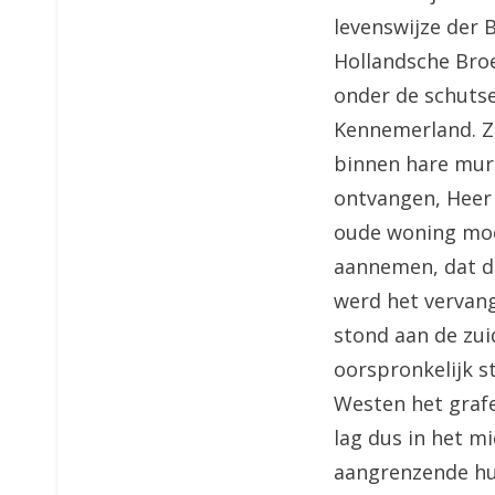
levenswijze der 
Hollandsche Broe
onder de schutse
Kennemerland. Z
binnen hare mure
ontvangen, Heer 
oude woning moes
aannemen, dat de
werd het vervang
stond aan de zui
oorspronkelijk s
Westen het grafel
lag dus in het m
aangrenzende hui