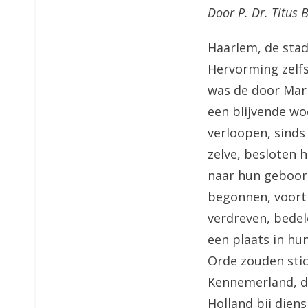
Door P. Dr. Titus
Haarlem, de stad
Hervorming zelf
was de door Mari
een blijvende wo
verloopen, sinds
zelve, besloten 
naar hun geboort
begonnen, voort 
verdreven, bede
een plaats in hu
Orde zouden stic
Kennemerland, di
Holland bij dien