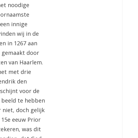
het noodige
voornaamste
een innige
inden wij in de
en in 1267 aan
t gemaakt door
ten van Haarlem.
het met drie
endrik den
schijnt voor de
 beeld te hebben
niet, doch gelijk
r 15e eeuw Prior
zekeren, was dit