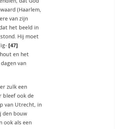
vendien, dat God
ewaard (Haarlem,
ere van zijn
dat het beeld in
 stond. Hij moet
lig-
[47]
 hout en het
e dagen van
er zulk een
r bleef ook de
p van Utrecht, in
ij den bouw
n ook als een