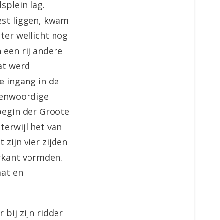
splein lag.
est liggen, kwam
ter wellicht nog
 een rij andere
at werd
e ingang in de
genwoordige
 begin der Groote
erwijl het van
 zijn vier zijden
erkant vormden.
at en
bij zijn ridder