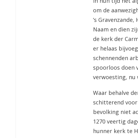
in hun tijd het 
om de aanwezighe
‘s Gravenzande, 
Naam en dien zij
de kerk der Carm
er helaas bijvoe
schennenden arbe
spoorloos doen v
verwoesting, nu w
Waar behalve den
schitterend voor
bevolking niet a
1270 veertig dag
hunner kerk te H