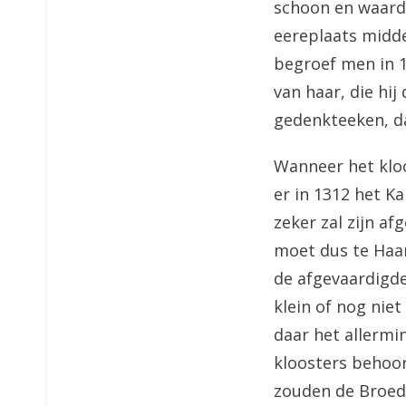
schoon en waard
eereplaats midde
begroef men in 12
van haar, die hij
gedenkteeken, da
Wanneer het kloo
er in 1312 het K
zeker zal zijn af
moet dus te Haar
de afgevaardigde
klein of nog nie
daar het allermi
kloosters behoor
zouden de Broede