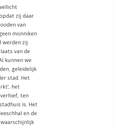
ellicht
opdat zij daar
nooden van
 geen monniken
 werden zij
laats van de
 Al kunnen we
en, geleidelijk
er stad. Het
kt’, het
verhief, ten
tadhuis is. Het
leeschhal en de
waarschijnlijk