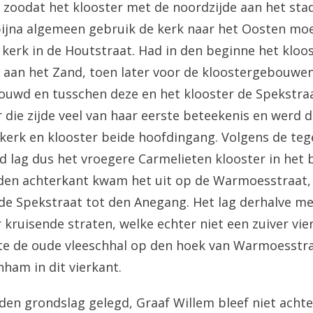
oodat het klooster met de noordzijde aan het stad
ijna algemeen gebruik de kerk naar het Oosten mo
 kerk in de Houtstraat. Had in den beginne het kloos
aan het Zand, toen later voor de kloostergebouwen
ouwd en tusschen deze en het klooster de Spekstra
 die zijde veel van haar eerste beteekenis en werd d
kerk en klooster beide hoofdingang. Volgens de te
ad lag dus het vroegere Carmelieten klooster in het
den achterkant kwam het uit op de Warmoesstraat, t
 de Spekstraat tot den Anegang. Het lag derhalve met
r kruisende straten, welke echter niet een zuiver vi
e de oude vleeschhal op den hoek van Warmoesstra
nham in dit vierkant.
en grondslag gelegd, Graaf Willem bleef niet achter 