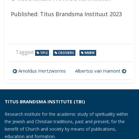
Published: Titus Brandsma Instituut 2023
Tagged
,
,
1912
CROSIERS
NNBW
Post
Arnoldus Hertzworms
Albertus van Hamont
navigation
TITUS BRANDSMA INSTITUTE (TBI)
Research institute for the academic study of spirituality within
the Jewish and Christian traditions, past and present; for the
benefit of Church and society by means of publications,
education and formation.