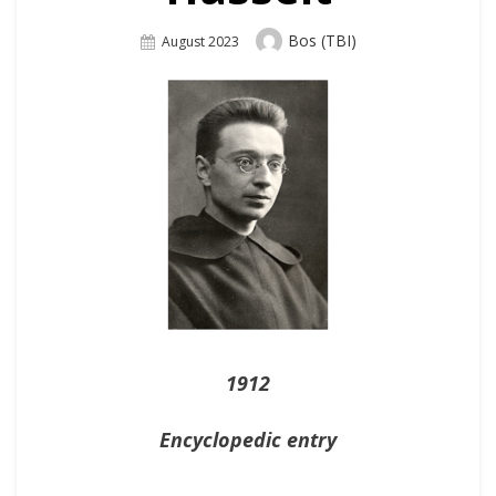
Author
Bos (TBI)
Posted
August 2023
On
1912
Encyclopedic entry