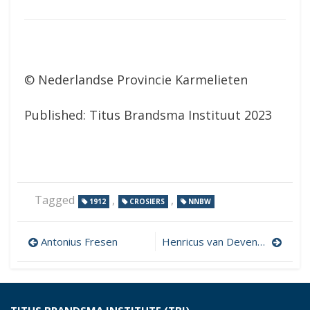
© Nederlandse Provincie Karmelieten
Published: Titus Brandsma Instituut 2023
Tagged
,
,
1912
CROSIERS
NNBW
Post
Antonius Fresen
Henricus van Deventer
navigation