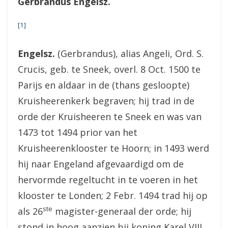
Gerbrandus Engelsz.
[1]
Engelsz.
(Gerbrandus), alias Angeli, Ord. S.
Crucis, geb. te Sneek, overl. 8 Oct. 1500 te
Parijs en aldaar in de (thans gesloopte)
Kruisheerenkerk begraven; hij trad in de
orde der Kruisheeren te Sneek en was van
1473 tot 1494 prior van het
Kruisheerenklooster te Hoorn; in 1493 werd
hij naar Engeland afgevaardigd om de
hervormde regeltucht in te voeren in het
klooster te Londen; 2 Febr. 1494 trad hij op
ste
als 26
magister-generaal der orde; hij
stond in hoog aanzien bij koning Karel VIII