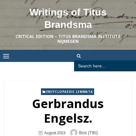
Skip
Writings of Titus
to
content
Brandsma
CRITICAL EDITION – TITUS BRANDSMA INSTITUTE
NIJMEGEN
Search
for:
ENCYCLOPAEDIC LEMMATA
Gerbrandus
Engelsz.
Author
Bos (TBI)
Posted
August 2023