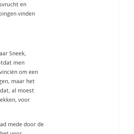
dsvrucht en
epingen vinden
aar Sneek,
totdat men
vinciën om een
gen, maar het
dat, al moest
rekken, voor
gblad mede door de
 het voor