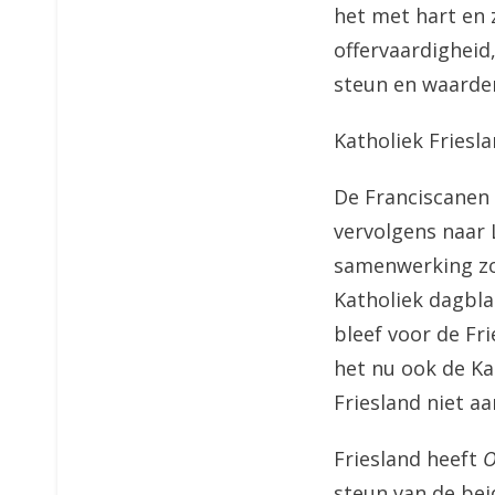
het met hart en z
offervaardigheid
steun en waarder
Katholiek Friesla
De Franciscanen
vervolgens naar 
samenwerking zo
Katholiek dagbla
bleef voor de Fr
het nu ook de Ka
Friesland niet a
Friesland heeft
O
steun van de bei