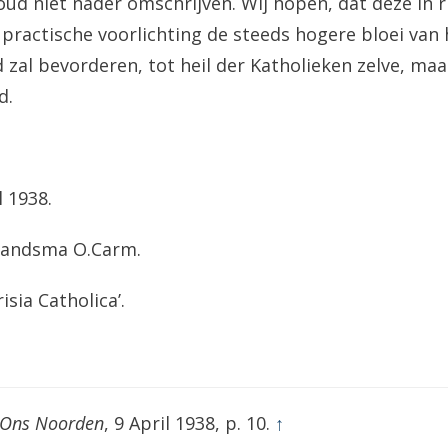
oud niet nader omschrijven. Wij hopen, dat deze in r
n practische voorlichting de steeds hogere bloei van 
d zal bevorderen, tot heil der Katholieken zelve, maa
d.
l 1938.
Brandsma O.Carm.
isia Catholica’.
Ons Noorden
, 9 April 1938, p. 10.
↑