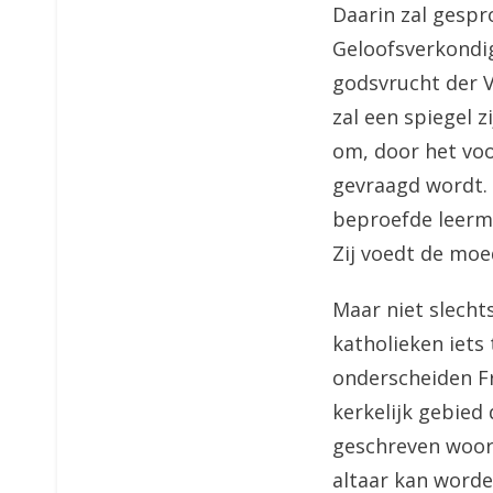
Daarin zal gespr
Geloofsverkondig
godsvrucht der V
zal een spiegel z
om, door het voo
gevraagd wordt. 
beproefde leerme
Zij voedt de moe
Maar niet slechts
katholieken iets
onderscheiden Fr
kerkelijk gebied
geschreven woord
altaar kan worde