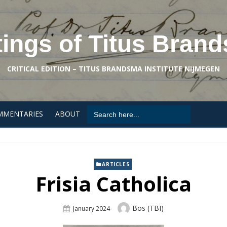
tings of Titus Bran
CRITICAL EDITION – TITUS BRANDSMA INSTITUTE NIJMEGEN
Search
MMENTARIES
ABOUT
for:
ARTICLES
Frisia Catholica
Author
Bos (TBI)
Posted
January 2024
On