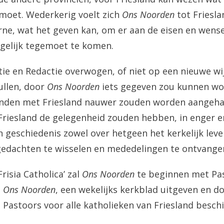
moet. Wederkerig voelt zich
Ons Noorden
tot Friesl
rne, wat het geven kan, om er aan de eisen en wens
gelijk tegemoet te komen.
ie en Redactie overwogen, of niet op een nieuwe wij
ullen, door
Ons Noorden
iets gegeven zou kunnen wo
banden met Friesland nauwer zouden worden aangeha
Friesland de gelegenheid zouden hebben, in enger 
 geschiedenis zowel over hetgeen het kerkelijk leve
edachten te wisselen en mededelingen te ontvange
risia Catholica’ zal
Ons Noorden
te beginnen met Pas
n
Ons Noorden
, een wekelijks kerkblad uitgeven en d
 Pastoors voor alle katholieken van Friesland beschi