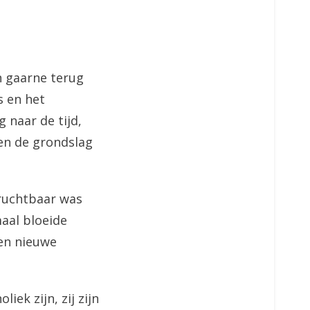
en gaarne terug
s en het
 naar de tijd,
den de grondslag
vruchtbaar was
maal bloeide
een nieuwe
iek zijn, zij zijn