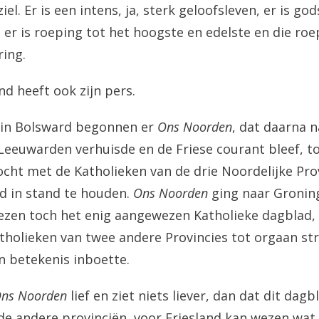
iel. Er is een intens, ja, sterk geloofsleven, er is go
, er is roeping tot het hoogste en edelste en die ro
ing.
nd heeft ook zijn pers.
 in Bolsward begonnen er
Ons Noorden
, dat daarna n
Leeuwarden verhuisde en de Friese courant bleef, 
cht met de Katholieken van de drie Noordelijke Pro
d in stand te houden.
Ons Noorden
ging naar Gronin
iezen toch het enig aangewezen Katholieke dagblad, 
tholieken van twee andere Provincies tot orgaan st
an betekenis inboette.
ns Noorden
lief en ziet niets liever, dan dat dit da
de andere provinciën, voor Friesland kan wezen wat