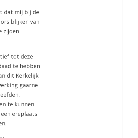
t dat mij bij de
ors blijken van
e zijden
tief tot deze
 daad te hebben
n dit Kerkelijk
werking gaarne
leefden,
len te kunnen
s een ereplaats
en.