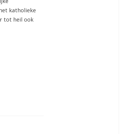
ijke
het katholieke
r tot heil ook