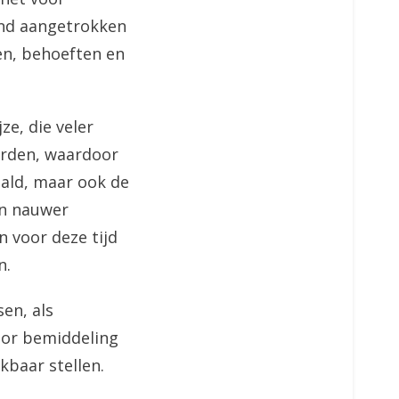
and aangetrokken
en, behoeften en
ze, die veler
rden, waardoor
ald, maar ook de
en nauwer
n voor deze tijd
n.
en, als
oor bemiddeling
kbaar stellen.