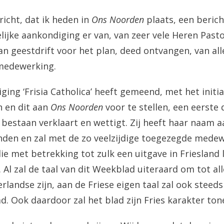
ericht, dat ik heden in
Ons Noorden
plaats, een berich
lijke aankondiging er van, van zeer vele Heren Pasto
an geestdrift voor het plan, deed ontvangen, van all
medewerking.
ing ‘Frisia Catholica’ heeft gemeend, met het initia
n en dit aan
Ons Noorden
voor te stellen, een eerste
 bestaan verklaart en wettigt. Zij heeft haar naam aa
den en zal met de zo veelzijdige toegezegde mede
ie met betrekking tot zulk een uitgave in Friesland 
l zal de taal van dit Weekblad uiteraard om tot al
rlandse zijn, aan de Friese eigen taal zal ook steed
. Ook daardoor zal het blad zijn Fries karakter ton