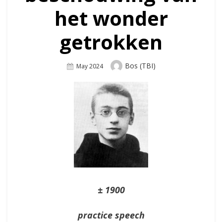
het wonder
getrokken
Author
Bos (TBI)
Posted
May 2024
On
± 1900
practice speech