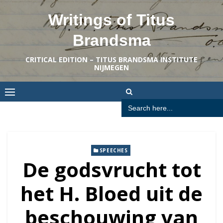
Skip
Writings of Titus
to
content
Brandsma
CRITICAL EDITION – TITUS BRANDSMA INSTITUTE
NIJMEGEN
Search
for:
SPEECHES
De godsvrucht tot
het H. Bloed uit de
beschouwing van