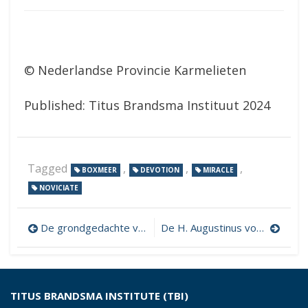
© Nederlandse Provincie Karmelieten
Published: Titus Brandsma Instituut 2024
Tagged
,
,
,
BOXMEER
DEVOTION
MIRACLE
NOVICIATE
Post
De grondgedachte van het geestelijk Leven bij Sint Augustinus
De H. Augustinus voor Dionysius den Karthuizer
navigation
TITUS BRANDSMA INSTITUTE (TBI)