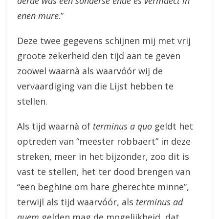
derde was een sonderse ende es vermaect in
enen mure
.”
Deze twee gegevens schijnen mij met vrij
groote zekerheid den tijd aan te geven
zoowel waarnà als waarvóór wij de
vervaardiging van die Lijst hebben te
stellen.
Als tijd waarnà of
terminus a quo
geldt het
optreden van “meester robbaert” in deze
streken, meer in het bijzonder, zoo dit is
vast te stellen, het ter dood brengen van
“een beghine om hare gherechte minne”,
terwijl als tijd waarvóór, als
terminus ad
quem
gelden mag de mogelijkheid, dat