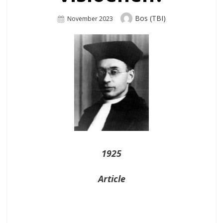
Author
Bos (TBI)
Posted
November 2023
On
1925
Article