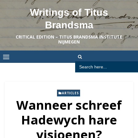
Skip
Writings of Titus
to
content
Brandsma
CRITICAL EDITION – TITUS BRANDSMA INSTITUTE
NIJMEGEN
Search
for:
ARTICLES
Wanneer schreef
Hadewych hare
visioenen?