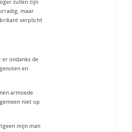
ger zullen zijn
orradig, maar
brikant verplicht
at er ondanks de
 genoten en
zinnen armoede
algemeen niet op
etgeen mijn man