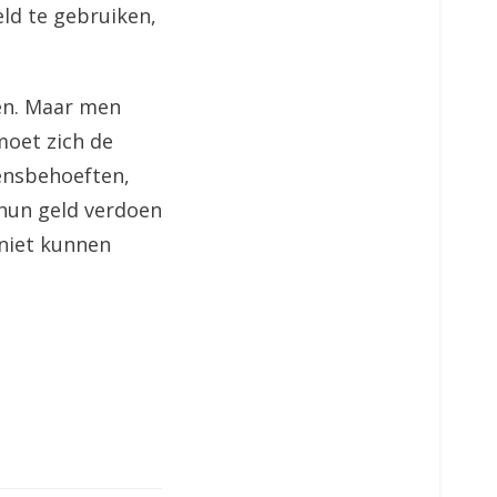
ld te gebruiken,
ten. Maar men
moet zich de
vensbehoeften,
hun geld verdoen
 niet kunnen