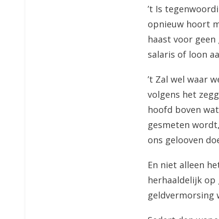
’t Is tegenwoord
opnieuw hoort me
haast voor geen 
salaris of loon a
’t Zal wel waar w
volgens het zegg
hoofd boven wate
gesmeten wordt,
ons gelooven doet
En niet alleen h
herhaaldelijk op
geldvermorsing