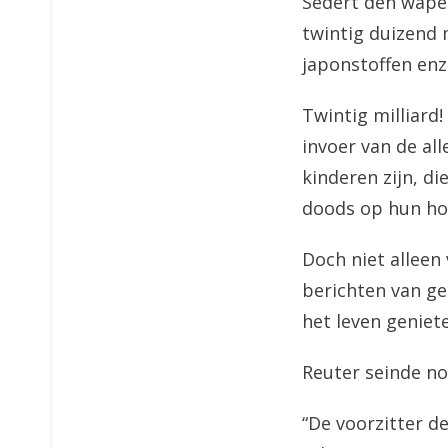
Sedert den wapen
twintig duizend m
japonstoffen enz
Twintig milliard
invoer van de al
kinderen zijn, d
doods op hun ho
Doch niet alleen
berichten van ge
het leven geniet
Reuter seinde no
“De voorzitter d