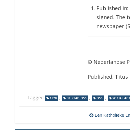
Published in:
signed. The t
newspaper (S
© Nederlandse P
Published: Titus
Tagged
,
,
,
1920
DE STAD OSS
OSS
SOCIAL AC
Post
Een Katholieke Ency
navigatio