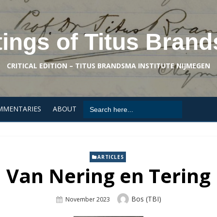
tings of Titus Bran
CRITICAL EDITION – TITUS BRANDSMA INSTITUTE NIJMEGEN
Search
MMENTARIES
ABOUT
for:
ARTICLES
Van Nering en Tering
Author
Bos (TBI)
Posted
November 2023
On