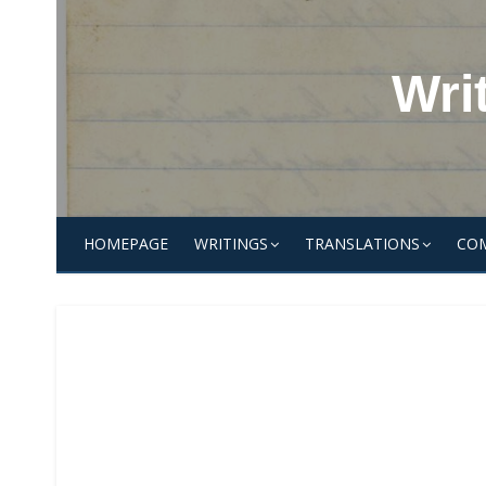
Skip
to
content
Wri
HOMEPAGE
WRITINGS
TRANSLATIONS
CO