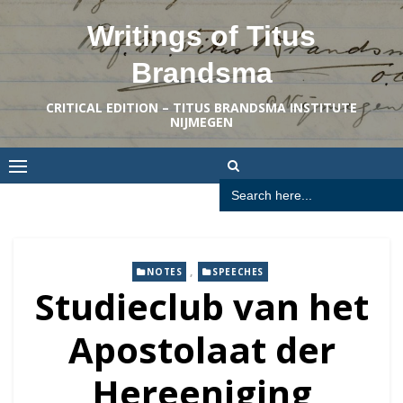
Skip
Writings of Titus
to
content
Brandsma
CRITICAL EDITION – TITUS BRANDSMA INSTITUTE
NIJMEGEN
Search
for:
,
NOTES
SPEECHES
Studieclub van het
Apostolaat der
Hereeniging