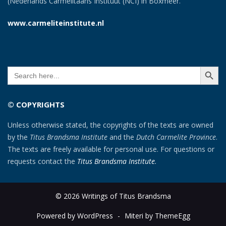
(Nederlands Carmelitaans Instituut (NCI) in Boxmeer.
www.carmeliteinstitute.nl
SEARCH BUTT
Search
for:
© COPYRIGHTS
Unless otherwise stated, the copyrights of the texts are owned
by the
Titus Brandsma Institute
and the
Dutch Carmelite Province
.
The texts are freely available for personal use. For questions or
requests contact the
Titus Brandsma Institute
.
© 2026 Writings of Titus Brandsma
Powered by WordPress
-
Miteri by ThemeEgg