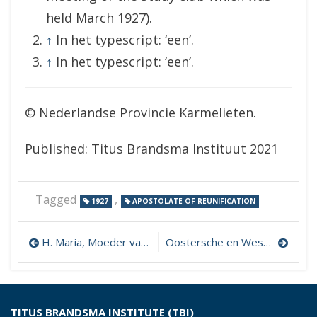
held March 1927).
↑
In het typescript: ‘een’.
↑
In het typescript: ‘een’.
© Nederlandse Provincie Karmelieten.
Published: Titus Brandsma Instituut 2021
Tagged
,
1927
APOSTOLATE OF REUNIFICATION
Post
H. Maria, Moeder van Altijddurenden Bijstand…
Oostersche en Westersche mystiek
navigation
TITUS BRANDSMA INSTITUTE (TBI)