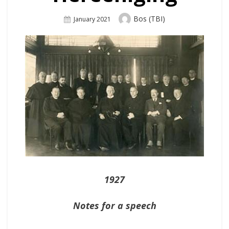
Author
Bos (TBI)
Posted
January 2021
On
1927
Notes for a speech