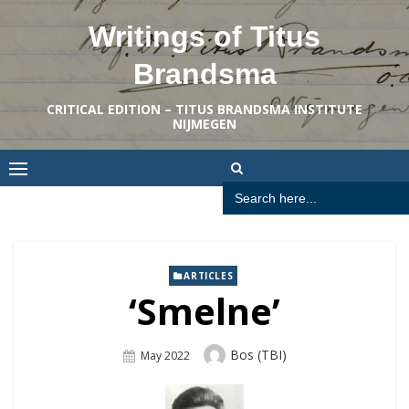
Skip
Writings of Titus
to
content
Brandsma
CRITICAL EDITION – TITUS BRANDSMA INSTITUTE
NIJMEGEN
Search
for:
ARTICLES
‘Smelne’
Author
Bos (TBI)
Posted
May 2022
On