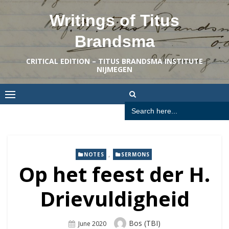
Skip
Writings of Titus
to
content
Brandsma
CRITICAL EDITION – TITUS BRANDSMA INSTITUTE
NIJMEGEN
Search
for:
,
NOTES
SERMONS
Op het feest der H.
Drievuldigheid
Author
Bos (TBI)
Posted
June 2020