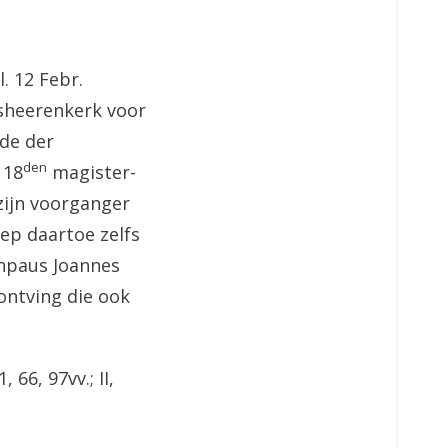
l. 12 Febr.
isheerenkerk voor
rde der
den
 18
magister-
zijn voorganger
ep daartoe zelfs
enpaus Joannes
 ontving die ook
 66, 97vv.; II,