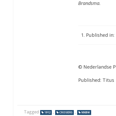
Brandsma.
Published in:
© Nederlandse P
Published: Titus
Tagged
,
,
1912
CROSIERS
NNBW