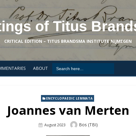
tings of Titus Bran
CRITICAL EDITION – TITUS BRANDSMA INSTITUTE NIJMEGEN
Search
MMENTARIES
ABOUT
for:
ENCYCLOPAEDIC LEMMATA
Joannes van Merten
Author
Bos (TBI)
Posted
August 2023
On