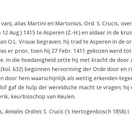
van), alias Martini en Martonius, Ord. S. Crucis, over
 12 Aug.) 1415 te Asperen (Z.-H.) en aldaar in de kru
van O.L. Vrouw begraven; hij trad te Asperen in de o
as er prior, toen hij 27 Febr. 1411 gekozen werd tot
e. In die hoedanigheid zette hij met kracht de door 
 (kol. 632) begonnen hervorming der Orde door en ri
en door hem waarschijnlijk als wettig erkenden teg
rlof gaf de hulp der wereldsche macht te vragen; hij
erik, keurbisschop van Keulen.
s,
Annales Ordinis S. Crucis
(’s Hertogenbosch 1858) I: 1,