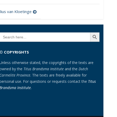
lius van Kloetinge
SEARCH BUTTON
Search
for:
© COPYRIGHTS
Unless otherwise stated, the copyrights of the texts are
owned by the
Titus Brandsma Institute
and the
Dutch
Carmelite Province
. The texts are freely available for
personal use. For questions or requests contact the
Titus
Brandsma Institute
.