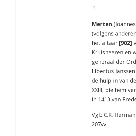
[1]
Merten
(Joannes 
(volgens anderen
het altaar
[902]
Kruisheeren en w
generaal der Ord
Libertus Janssen
de hulp in van d
XXIII, die hem ve
in 1413 van Fred
Vgl.: C.R. Herman
207vv.