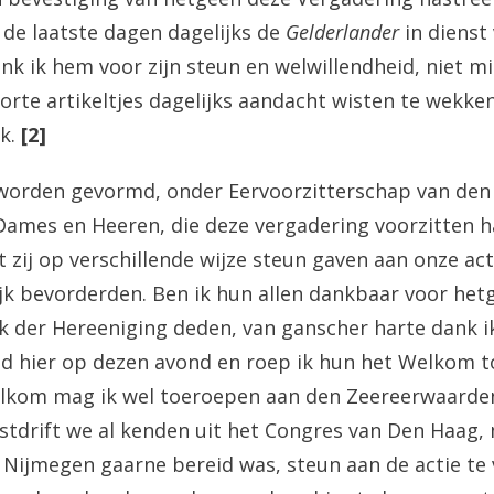
e de laatste dagen dagelijks de
Gelderlander
in dienst
nk ik hem voor zijn steun en welwillendheid, niet m
korte artikeltjes dagelijks aandacht wisten te wekke
k.
[2]
worden gevormd, onder Eervoorzitterschap van de
Dames en Heeren, die deze vergadering voorzitten h
t zij op verschillende wijze steun gaven aan onze ac
jk bevorderden. Ben ik hun allen dankbaar voor hetg
k der Hereeniging deden, van ganscher harte dank i
d hier op dezen avond en roep ik hun het Welkom t
elkom mag ik wel toeroepen aan den Zeereerwaarden
stdrift we al kenden uit het Congres van Den Haag,
e Nijmegen gaarne bereid was, steun aan de actie te