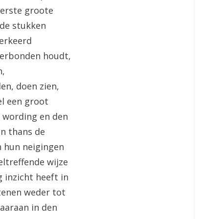
eerste groote
 de stukken
verkeerd
 verbonden houdt,
n,
en, doen zien,
el een groot
e wording en den
in thans de
n hun neigingen
eltreffende wijze
inzicht heeft in
stenen weder tot
aaraan in den