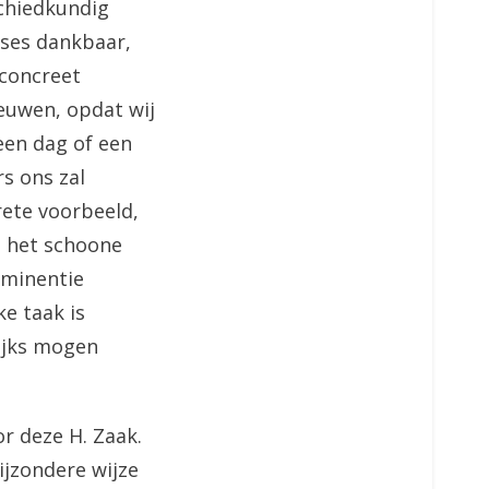
schiedkundig
nses dankbaar,
 concreet
eeuwen, opdat wij
 een dag of een
rs ons zal
rete voorbeeld,
s het schoone
Eminentie
ke taak is
lijks mogen
r deze H. Zaak.
bijzondere wijze