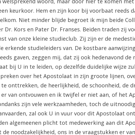
jn welsprekend woord, maar door hier te komen met 
een keurkoor. Hem en zijn koor bij voorbaat reeds 
welkom. Niet minder blijde begroet ik mijn beide Coll
r Dr. Kors en Pater Dr. Franses. Beiden traden zij v
st van onze kleine studieclub. Zij zijn er de medest
de erkende studieleiders van. De kostbare aanwijzing
 reeds gaven, zeggen mij, dat zij ook hedenavond de 
aat bij U in te leiden, op dezelfde duidelijke wijze zu
spreken over het Apostolaat in zijn groote lijnen, ov
 te onttrekken, de heerlijkheid, de schoonheid, de 
er van ontvouwen en ik twijfel er niet aan, of het A
ndanks zijn vele werkzaamheden, toch de uitnoodig
anvaarden, zal ook U in vuur voor dit Apostolaat on
 den algemeenen plicht tot medewerking aan dit Apo
de noodzakelijkheid, ons in de vraagstukken er van