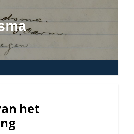
dsma
van het
ing