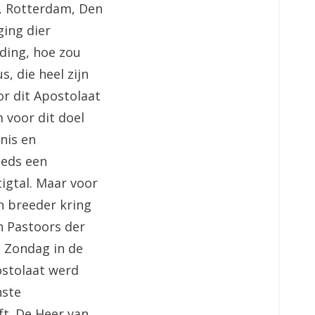
m, Rotterdam, Den
ing dier
jding, hoe zou
, die heel zijn
or dit Apostolaat
 voor dit doel
nis en
eeds een
tigtal. Maar voor
n breeder kring
n Pastoors der
n Zondag in de
ostolaat werd
nste
t. De Heer van