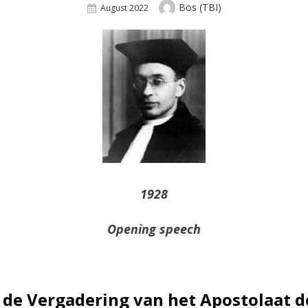
Author
Bos (TBI)
Posted
August 2022
On
1928
Opening speech
p de Vergadering van het Apostolaat d