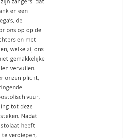
zijn zangers, dat
dank en een
ega’s, de
oor ons op op de
ichters en met
en, welke zij ons
niet gemakkelijke
llen vervuilen.
er onzen plicht,
dringende
postolisch vuur,
ing tot deze
tsteken. Nadat
stolaat heeft
 te verdiepen,