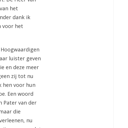
 van het
inder dank ik
n voor het
n Hoogwaardigen
aar luister geven
tie en deze meer
een zij tot nu
k hen voor hun
oe. Een woord
 Pater van der
 maar die
 verleenen, nu