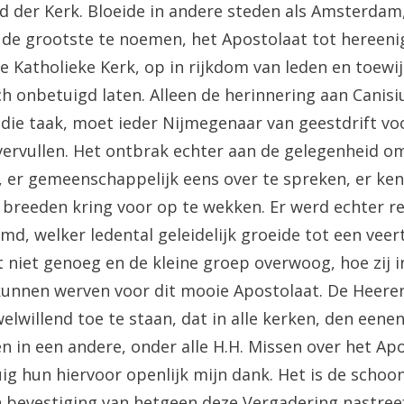
d der Kerk. Bloeide in andere steden als Amsterda
de grootste te noemen, het Apostolaat tot hereenig
e Katholieke Kerk, op in rijkdom van leden en toewi
 onbetuigd laten. Alleen de herinnering aan Canisius
 die taak, moet ieder Nijmegenaar van geestdrift vo
ervullen. Het ontbrak echter aan de gelegenheid om
er gemeenschappelijk eens over te spreken, er ken
n breeden kring voor op te wekken. Er werd echter r
md, welker ledental geleidelijk groeide tot een veer
 niet genoeg en de kleine groep overwoog, hoe zij i
kunnen werven voor dit mooie Apostolaat. De Heere
elwillend toe te staan, dat in alle kerken, den eene
n in een andere, onder alle H.H. Missen over het Ap
uig hun hiervoor openlijk mijn dank. Het is de schoo
 bevestiging van hetgeen deze Vergadering nastreef