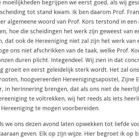
e moeilijkheden begrijpen we eerst goed, als wij ge
 scheiding tot stand kwam. Ik ben daarom Prof. Fra
eer algemeene woord van Prof. Kors terstond in een
ien, hoe die scheidingen het werk zijn geweest van 
n, dat ook de Hereeniging niet zal zijn het werk van
oge ons niet afschrikken van de taak, welke Prof. Ko
nzen duren plicht. Integendeel. Wij zien in dat conc
 groeit en eerst geleidelijk sterk wordt. Het zal on
rooten, hoogvereerden Hereenigingsapostel, Zijne 
, in herinnering brengen, dat als ons niet de heerlij
reeniging te voltrekken, wij het reeds als iets heer
 Hereeniging te mogen voorbereiden.
ls we ons dezen avond laten opwekken tot liefde voo
daaraan geven. Elk op zijn wijze. Hier begroet ik op 