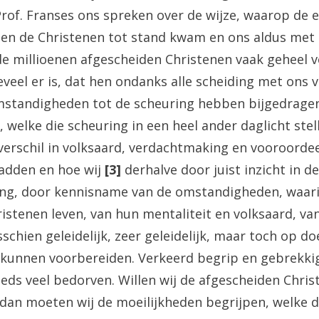
Prof. Franses ons spreken over de wijze, waarop de 
hen de Christenen tot stand kwam en ons aldus met
de millioenen afgescheiden Christenen vaak geheel 
veel er is, dat hen ondanks alle scheiding met ons
omstandigheden tot de scheuring hebben bijgedrage
welke die scheuring in een heel ander daglicht stell
verschil in volksaard, verdachtmaking en vooroorde
hadden en hoe wij
[3]
derhalve door juist inzicht in d
ding, door kennisname van de omstandigheden, waar
istenen leven, van hun mentaliteit en volksaard, va
chien geleidelijk, zeer geleidelijk, maar toch op do
kunnen voorbereiden. Verkeerd begrip en gebrekkig 
eeds veel bedorven. Willen wij de afgescheiden Chri
dan moeten wij de moeilijkheden begrijpen, welke d