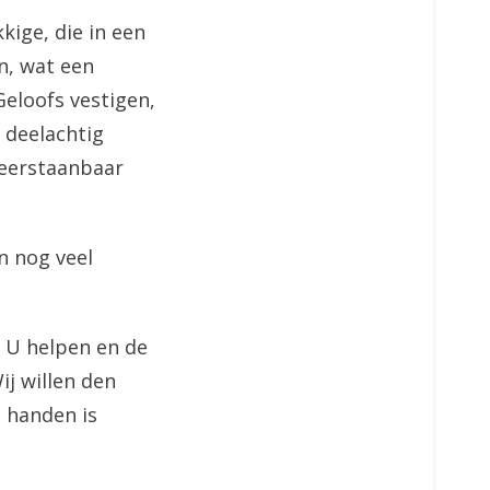
kige, die in een
n, wat een
Geloofs vestigen,
 deelachtig
weerstaanbaar
n nog veel
en U helpen en de
j willen den
e handen is