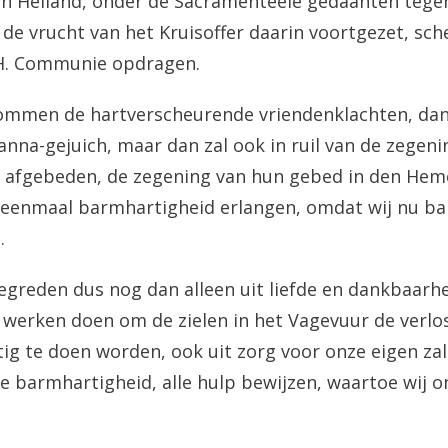
en Heiland, onder de Sacramenteele gedaanten tege
 de vrucht van het Kruisoffer daarin voortgezet, sc
 H. Communie opdragen.
ommen de hartverscheurende vriendenklachten, dan 
anna-gejuich, maar dan zal ook in ruil van de zegeni
 afgebeden, de zegening van hun gebed in den Heme
j eenmaal barmhartigheid erlangen, omdat wij nu b
.
greden dus nog dan alleen uit liefde en dankbaarh
werken doen om de zielen in het Vagevuur de verlos
tig te doen worden, ook uit zorg voor onze eigen za
lle barmhartigheid, alle hulp bewijzen, waartoe wij o