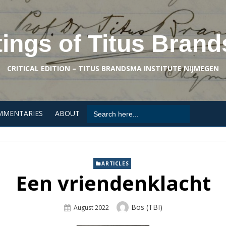
tings of Titus Bran
CRITICAL EDITION – TITUS BRANDSMA INSTITUTE NIJMEGEN
Search
MMENTARIES
ABOUT
for:
ARTICLES
Een vriendenklacht
Author
Bos (TBI)
Posted
August 2022
On