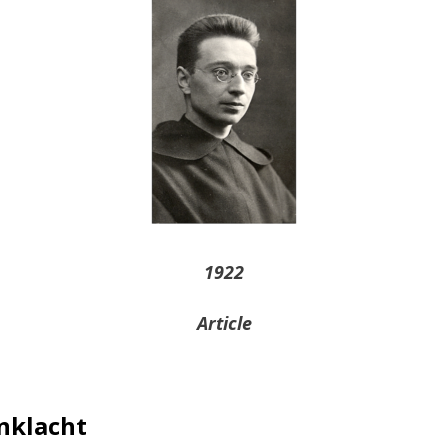
1922
Article
nklacht