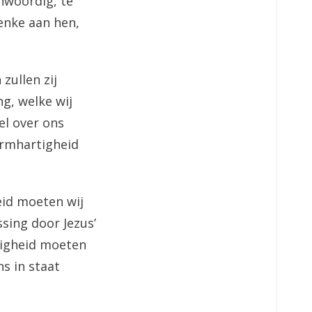
nwoordig, te
henke aan hen,
zullen zij
ng, welke wij
l over ons
armhartigheid
eid moeten wij
sing door Jezus’
ligheid moeten
ns in staat