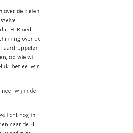
n over de zielen
nszelve
dat H. Bloed
chikking over de
t neerdruppelen
en, op wie wij
eluk, het eeuwig
meer wij in de
ellicht nog in
den naar de H.