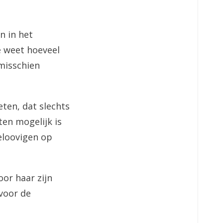
n in het
e weet hoeveel
misschien
eten, dat slechts
en mogelijk is
eloovigen op
oor haar zijn
voor de