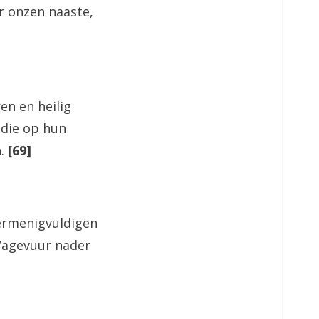
or onzen naaste,
en en heilig
 die op hun
n.
[69]
ermenigvuldigen
 Vagevuur nader