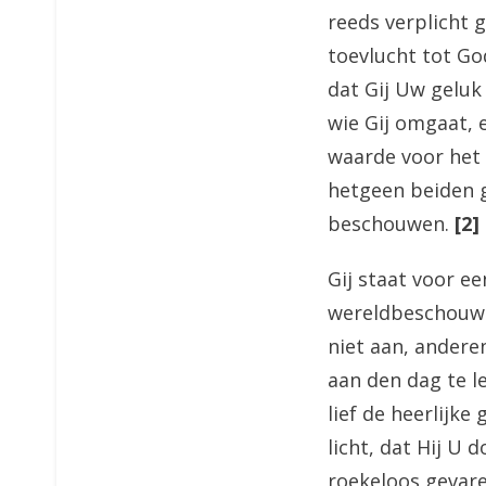
reeds verplicht 
toevlucht tot Go
dat Gij Uw geluk
wie Gij omgaat, 
waarde voor het 
hetgeen beiden ge
beschouwen.
[2]
Gij staat voor ee
wereldbeschouwing
niet aan, anderen
aan den dag te l
lief de heerlijk
licht, dat Hij U
roekeloos gevar