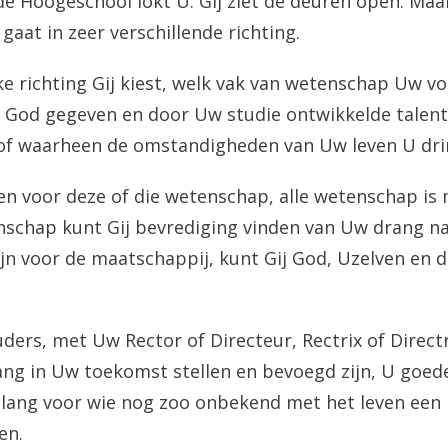
de Hoogeschool lokt U. Gij ziet de deuren open. Maar 
gaat in zeer verschillende richting.
lke richting Gij kiest, welk vak van wetenschap Uw v
 God gegeven en door Uw studie ontwikkelde talen
of waarheen de omstandigheden van Uw leven U dri
en voor deze of die wetenschap, alle wetenschap is mi
nschap kunt Gij bevrediging vinden van Uw drang n
zijn voor de maatschappij, kunt Gij God, Uzelven e
ers, met Uw Rector of Directeur, Rectrix of Direct
ang in Uw toekomst stellen en bevoegd zijn, U goed
lang voor wie nog zoo onbekend met het leven een 
en.