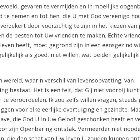
gevoeld, gevaren te vermijden en in moeilijke oogen
d te nemen en tot hen, die U met God vereenigd hou
 verzekert door voorzichtig te zijn in het kiezen va
en de besten tot Uw vrienden te maken. Echte vrien
leven heeft, moet gegrond zijn in een eensgezind wi
lijkelijk als goed, niet willen, wat beiden gelijkelijk
n wereld, waarin verschil van levensopvatting, van
 bestaat. Het is een feit, dat Gij niet voorbij kunt
 te veroordeelen. Ik zou zelfs willen vragen, steeds
eggen voor elke eerlijke overtuiging en gezindte. M
e gave, die God U in Uw Geloof geschonken heeft en ve
 door zijn Openbaring ontstak. Vermeerder niet nood
en, die den schat van Uw leven U zouden kunnen on