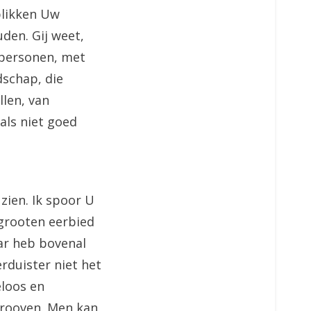
blikken Uw
den. Gij weet,
n personen, met
dschap, die
llen, van
 als niet goed
 zien. Ik spoor U
 grooten eerbied
aar heb bovenal
rduister niet het
eloos en
trooven. Men kan