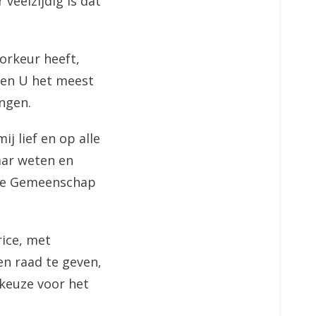
veelzijdig is dat
oorkeur heeft,
ten U het meest
ngen.
j lief en op alle
aar weten en
n de Gemeenschap
rice, met
en raad te geven,
keuze voor het