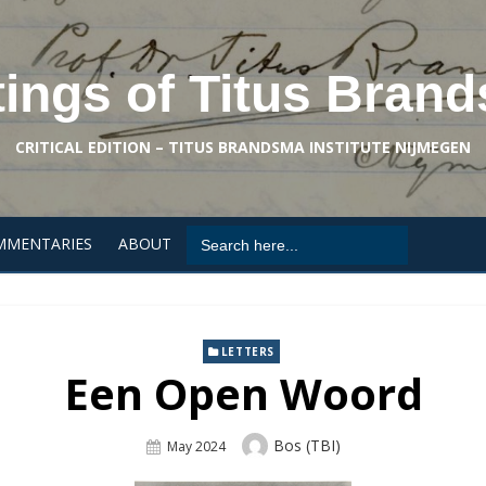
tings of Titus Bran
CRITICAL EDITION – TITUS BRANDSMA INSTITUTE NIJMEGEN
Search
MMENTARIES
ABOUT
for:
LETTERS
Een Open Woord
Author
Bos (TBI)
Posted
May 2024
On