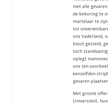
niet alle gevare
de bekoring te o
martelaar te zij
tot onverwinbare
ons Vaderland, oo
bloot gesteld, g
toch standvastig
oplegt manmoedi
ons ten voorbeeld
eenzelfden strijd
gevaren plaatsen
Met groote offer
Universiteit, hu