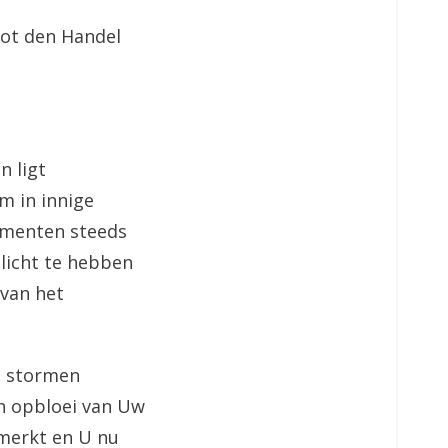
tot den Handel
n ligt
m in innige
amenten steeds
 licht te hebben
 van het
de stormen
n opbloei van Uw
emerkt en U nu