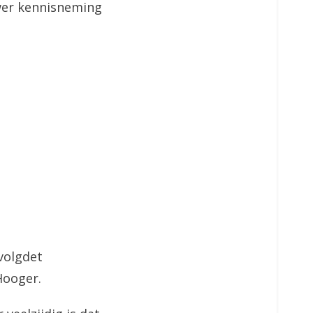
er kennisneming
 volgdet
Hooger.