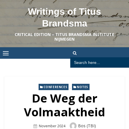
Skip
Writings of Titus
to
content
Brandsma
CRITICAL EDITION – TITUS BRANDSMA INSTITUTE
NIJMEGEN
Search
for:
,
CONFERENCES
NOTES
De Weg der
Volmaaktheid
Author
Bos (TBI)
Posted
November 2024